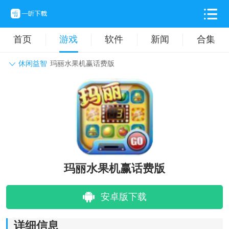
首页
游戏
软件
新闻
合集
休闲益智
玛丽水果机赢话费版
角色扮演
动作格斗
休闲益智
枪战射击
战争策略
卡牌对战
音乐舞蹈
模拟塔防
体育竞技
挂机养成
玛丽水果机赢话费版
安卓版下载
详细信息