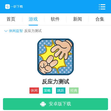
首页
游戏
软件
新闻
合集
休闲益智
反应力测试
角色扮演
动作格斗
休闲益智
枪战射击
战争策略
卡牌对战
音乐舞蹈
模拟塔防
体育竞技
挂机养成
反应力测试
休闲
策略
跳跃
经典
安卓版下载