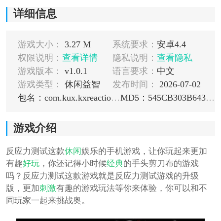
详细信息
游戏大小：
3.27 M
系统要求：
安卓4.4
权限说明：
查看详情
隐私说明：
查看隐私
游戏版本：
v1.0.1
语言要求：
中文
游戏类型：
休闲益智
发布时间：
2026-07-02
包名：com.kux.kxreactionstest
MD5：545CB303B643B68D2E63D5CE18F49167
游戏介绍
反应力测试这款
休闲
娱乐的手机游戏，让你玩起来更加
有趣
好玩
，你还记得小时候
经典
的手头剪刀布的游戏
吗？反应力测试这款游戏就是反应力测试游戏的升级
版，更加
刺激
有趣的游戏玩法等你来体验，你可以和不
同玩家一起来挑战奥。