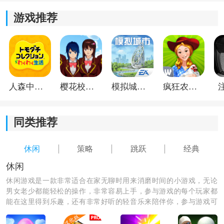
游戏推荐
按照石头剪刀布的克制关系进行选择，必须在规定时间
内完成操作。每次正确判断都会获得积分，连续成功还
能获得更高连击奖励。
3、注意速度不断提升
人森中文版
樱花校园模拟器1.048.00中文版
模拟城市我是巿长联机版
疯狂农场3美国派19
随着挑战时间增加，图案下落速度会越来越快，留给玩
家思考的时间越来越短，需要保持高度专注和快速反应
才能继续闯关。
同类推荐
4、完成三局两胜挑战
休闲
策略
跳跃
经典
休闲
游戏采用经典三局两胜玩法，在有限回合内获得更多胜
休闲游戏是一款非常适合在家无聊时用来消磨时间的小游戏，无论
利即可成功通关，挑战更高难度关卡和排行榜成绩。
男女老少都能轻松的操作，非常容易上手，参与游戏的每个玩家都
能在这里得到乐趣，还有非常好听的轻音乐来陪伴你，参与游戏可
《反应力测试》游戏特色：
以释放缓解自己在生活中和工作之中的压力，绝对是你休闲娱乐时
1.剪刀石头布，增强版就在这里，感受剪刀石头布的魅
必备的一款app哦。