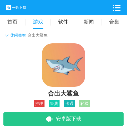
首页
游戏
软件
新闻
合集
休闲益智
合出大鲨鱼
角色扮演
动作格斗
休闲益智
枪战射击
战争策略
卡牌对战
音乐舞蹈
模拟塔防
体育竞技
挂机养成
合出大鲨鱼
推理
经典
卡通
轻松
安卓版下载