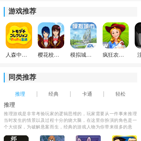
游戏推荐
人森中文版
樱花校园模拟器1.048.00中文版
模拟城市我是巿长联机版
疯狂农场3美国派19
同类推荐
推理
经典
卡通
轻松
推理
推理游戏是非常考验玩家的逻辑思维的，玩家需要从一件事来推理
当时发生的情景以及过程十分的烧大脑，在这里你扮演的角色是一
个大侦探，为破解悬案而生，经典的游戏人物为你带来很多的悬
案，经过重重的考验，将每一件不可能解决的事情都处理好，即可
通过游戏。