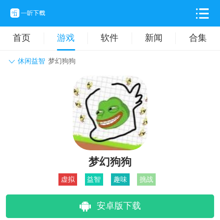
首页
游戏
软件
新闻
合集
休闲益智
梦幻狗狗
角色扮演
动作格斗
休闲益智
枪战射击
战争策略
卡牌对战
音乐舞蹈
模拟塔防
体育竞技
挂机养成
梦幻狗狗
虚拟
益智
趣味
挑战
安卓版下载