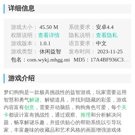
详细信息
游戏大小：
45.50 M
系统要求：
安卓4.4
权限说明：
查看详情
隐私说明：
查看隐私
游戏版本：
1.0.1
语言要求：
中文
游戏类型：
休闲益智
发布时间：
2023-11-25
包名：com.wykj.mhgg.mi
MD5：17A4BF936C398EB8C06605754A3D77F4
游戏介绍
梦幻狗狗是一款极具挑战性的益智游戏，玩家需要运用
智慧和勇气
解谜
、解锁道具，并找到隐藏的彩蛋，游戏
内容富有
创意
，需要开动脑筋，狗狗角色可爱，每个
关
卡
都设计富有挑战性，通过观察、
推理
和分析解决问
题，畅享解谜乐趣，并提供贴心的帮助系统以引导玩
家，丰富趣味的收藏品和艺术风格的画面增强游戏体