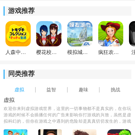
游戏推荐
人森中文版
樱花校园模拟器1.048.00中文版
模拟城市我是巿长联机版
疯狂农场3美国派19
同类推荐
虚拟
益智
趣味
挑战
虚拟
《梦幻狗狗》游戏优势：
欢迎你来到虚拟游戏世界，这里的一切事物都不是真实的，在你玩
1)每个关卡都经过精心设计，充满了挑战性，需要通过观
游戏的时候不会插播任何的广告来影响你打游戏的兴致，虽然是虚
察、推理和分析来解决问题，大大提升了游戏的乐趣和
拟科幻的，但你在游戏之中遇到的危险却是真真切切发生的，游戏
难度。
的气氛渲染的十分到位，绝对给你带来别样的游戏体验。