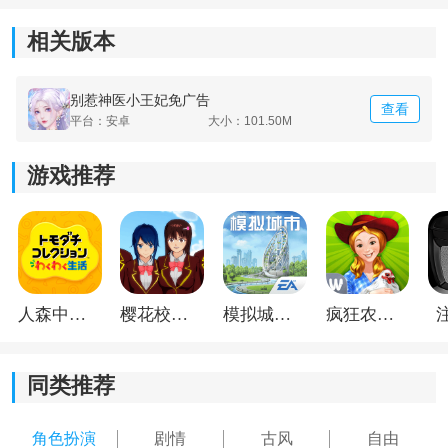
相关版本
别惹神医小王妃免广告
查看
平台：安卓
大小：101.50M
游戏推荐
《别惹神医小王妃》游戏亮点：
1.在唯美的剧情故事带动下，玩家有机会遇见很多有趣的
人。
人森中文版
樱花校园模拟器1.048.00中文版
模拟城市我是巿长联机版
疯狂农场3美国派19
2.可以和里面的角色展开全新关系，与他们一起探索新的
世界。
同类推荐
3.在和男神们玩耍的时候，可以选择搭配全新的服装风
格，也可以搭配首饰。
角色扮演
剧情
古风
自由