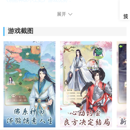
《别惹神医小王妃》游戏优势：
1.不管是人物角色设计还是风景，都充满了古风色彩，会
展开
让玩家感到满意。
游戏截图
2.全新的恋爱玩法对玩家来说有极致吸引力，大家可以在
这里找到很多乐趣。
3.每个剧情故事的描绘都十分新颖，在游戏中展开全新人
生，自由探险。