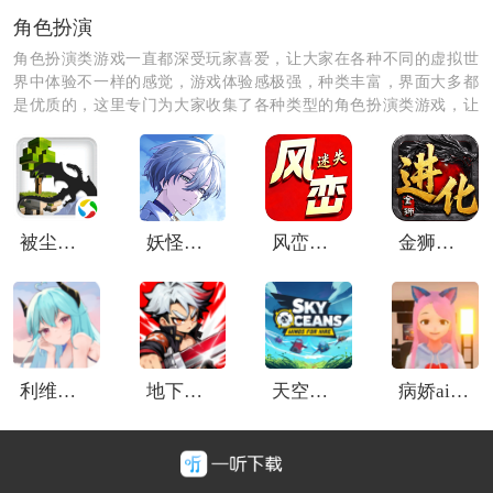
角色扮演
角色扮演类游戏一直都深受玩家喜爱，让大家在各种不同的虚拟世
界中体验不一样的感觉，游戏体验感极强，种类丰富，界面大多都
是优质的，这里专门为大家收集了各种类型的角色扮演类游戏，让
大家体验各种不同的生活乐趣。
被尘封的故事腾讯版
妖怪代理人日服
风峦专属迷失
金狮进化专属
利维坦协议奥德赛
地下城与冒险家
天空海洋雇佣之翼
病娇ai女友模拟器
《别惹神医小王妃》游戏测评：