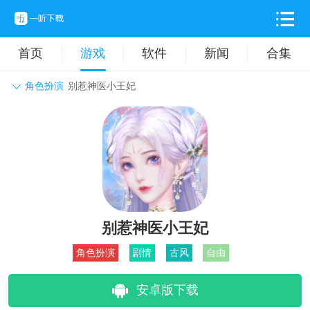
首页
游戏
软件
新闻
合集
角色扮演
别惹神医小王妃
角色扮演
动作格斗
休闲益智
枪战射击
战争策略
卡牌对战
音乐舞蹈
模拟塔防
体育竞技
挂机养成
别惹神医小王妃
角色扮演
剧情
古风
自由
安卓版下载