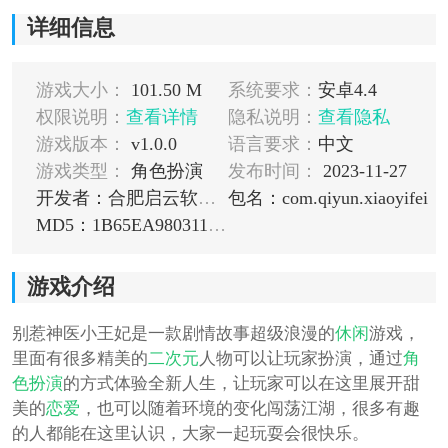
详细信息
游戏大小：
101.50 M
系统要求：
安卓4.4
权限说明：
查看详情
隐私说明：
查看隐私
游戏版本：
v1.0.0
语言要求：
中文
游戏类型：
角色扮演
发布时间：
2023-11-27
开发者：合肥启云软件有限公司
包名：com.qiyun.xiaoyifei
MD5：1B65EA980311E525D4826FD69E38DA0C
游戏介绍
别惹神医小王妃是一款剧情故事超级浪漫的
休闲
游戏，
里面有很多精美的
二次元
人物可以让玩家扮演，通过
角
色扮演
的方式体验全新人生，让玩家可以在这里展开甜
美的
恋爱
，也可以随着环境的变化闯荡江湖，很多有趣
的人都能在这里认识，大家一起玩耍会很快乐。