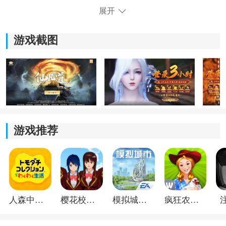
3、享受激烈的竞技对决，展现你的巅峰战力，成为顶尖
展开
仙侠。
游戏截图
4、挑战来自各个服务器的顶尖玩家，争夺最高荣誉。
游戏推荐
《仙凡道》游戏亮点：
1.打造出炫酷的装备，展现仙侠风采，成为众人瞩目的焦
人森中文版
樱花校园模拟器1.048.00中文版
模拟城市我是巿长联机版
疯狂农场3美国派19
点。