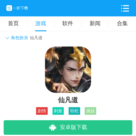
首页
游戏
软件
新闻
合集
角色扮演
仙凡道
角色扮演
动作格斗
休闲益智
枪战射击
战争策略
卡牌对战
音乐舞蹈
模拟塔防
体育竞技
挂机养成
仙凡道
剧情
刺激
轻松
挑战
安卓版下载