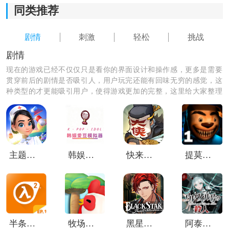
2.体验不同门派的独特打击感，尽情释放各种绝学技能。
同类推荐
3.游戏福利多多，每日签到、在线时间奖励等让你更轻松
剧情
刺激
轻松
挑战
成长。
剧情
4.精心优化的操作系统，让你的战斗更加流畅顺畅。
现在的游戏已经不仅仅只是看你的界面设计和操作感，更多是需要
贯穿前后的剧情是否吸引人，用户玩完还能有回味无穷的感觉，这
种类型的才更能吸引用户，使得游戏更加的完整，这里给大家整理
了剧情类的优质软件，快来下载试试吧！
主题医院2
韩娱爱豆模拟器
快来当大侠
提莫卡的五夜后宫
《仙凡道》小编点评：
1)华丽绚丽的技能特效，带来丰富多彩的游戏体验。
半条命2第一章
牧场物语天空树村
黑星剧场日服
阿泰尔号杀人疑案