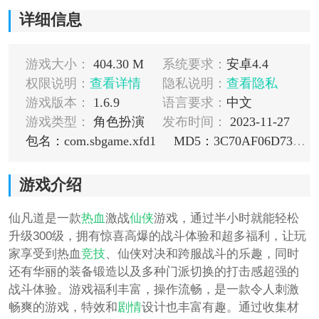
详细信息
游戏大小：
404.30 M
系统要求：
安卓4.4
权限说明：
查看详情
隐私说明：
查看隐私
游戏版本：
1.6.9
语言要求：
中文
游戏类型：
角色扮演
发布时间：
2023-11-27
包名：com.sbgame.xfd1
MD5：3C70AF06D73B40509CADE3F0F072E08D
游戏介绍
仙凡道是一款
热血
激战
仙侠
游戏，通过半小时就能轻松
升级300级，拥有惊喜高爆的战斗体验和超多福利，让玩
家享受到热血
竞技
、仙侠对决和跨服战斗的乐趣，同时
还有华丽的装备锻造以及多种门派切换的打击感超强的
战斗体验。游戏福利丰富，操作流畅，是一款令人刺激
畅爽的游戏，特效和
剧情
设计也丰富有趣。通过收集材