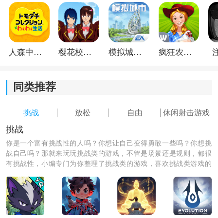
人森中文版
樱花校园模拟器1.048.00中文版
模拟城市我是巿长联机版
疯狂农场3美国派19
同类推荐
挑战
放松
自由
休闲射击游戏
挑战
你是一个富有挑战性的人吗？你想让自己变得勇敢一些吗？你想挑
战自己吗？那就来玩玩挑战类的游戏，不管是场景还是规则，都很
《恰好的火力》游戏亮点：
有挑战性，小编专门为你整理了挑战类的游戏，喜欢挑战类游戏的
1.简单易上手的控制方式，让新手玩家也能很快上手，享
朋友们快来下载吧！
受游戏的乐趣。
2.精美细致的画面设计，让玩家能够感受到游戏世界的细