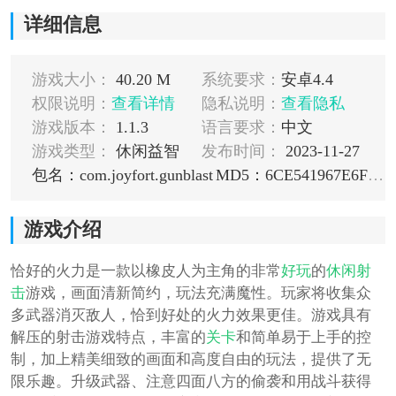
详细信息
游戏大小：
40.20 M
系统要求：
安卓4.4
权限说明：
查看详情
隐私说明：
查看隐私
游戏版本：
1.1.3
语言要求：
中文
游戏类型：
休闲益智
发布时间：
2023-11-27
包名：com.joyfort.gunblast
MD5：6CE541967E6F2915B010C915A3BBA1C3
游戏介绍
恰好的火力是一款以橡皮人为主角的非常
好玩
的
休闲
射
击
游戏，画面清新简约，玩法充满魔性。玩家将收集众
多武器消灭敌人，恰到好处的火力效果更佳。游戏具有
解压的射击游戏特点，丰富的
关卡
和简单易于上手的控
制，加上精美细致的画面和高度自由的玩法，提供了无
限乐趣。升级武器、注意四面八方的偷袭和用战斗获得