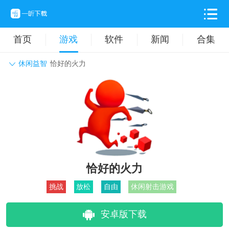
首页
游戏
软件
新闻
合集
休闲益智
恰好的火力
角色扮演
动作格斗
休闲益智
枪战射击
战争策略
卡牌对战
音乐舞蹈
模拟塔防
体育竞技
挂机养成
恰好的火力
挑战
放松
自由
休闲射击游戏
安卓版下载