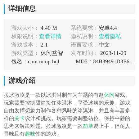
详细信息
游戏大小：
4.40 M
系统要求：
安卓4.4
权限说明：
查看详情
隐私说明：
查看隐私
游戏版本：
2.1
语言要求：
中文
游戏类型：
休闲益智
发布时间：
2023-11-29
包名：com.mmp.bql
MD5：34B39491D3E6511FC5CA16C23045D557
游戏介绍
拉冰激凌是一款以冰淇淋制作为主题的有趣
休闲
游戏。
玩家需要控制甜筒接住冰淇淋，享受冰爽的乐趣。游戏
自由发挥想象力制作各种风味的冰淇淋，并且有丰富多
样的
关卡
设计和挑战。玩家需要调整站位、保持平静的
思考来解决难题。拉冰激凌是一款
简单
易上手，但耐人
寻味且有
趣味
性的游戏。