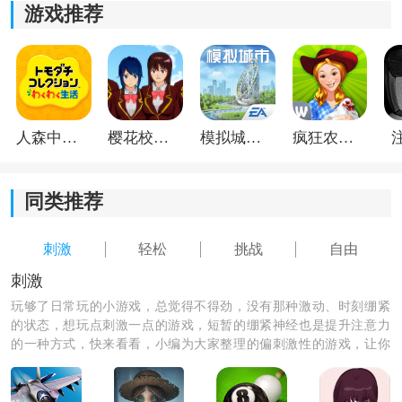
保持玩家的兴趣和挑战性。
游戏推荐
4)玩家需要快速的反应和准确的操作，将甜筒移动到正确
的位置接住冰淇淋，考验玩家的反应能力和手眼协调能
力。
人森中文版
樱花校园模拟器1.048.00中文版
模拟城市我是巿长联机版
疯狂农场3美国派19
同类推荐
刺激
轻松
挑战
自由
刺激
玩够了日常玩的小游戏，总觉得不得劲，没有那种激动、时刻绷紧
的状态，想玩点刺激一点的游戏，短暂的绷紧神经也是提升注意力
的一种方式，快来看看，小编为大家整理的偏刺激性的游戏，让你
体验一把刺激的游戏玩法，快来下载吧！