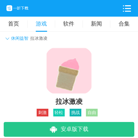
首页
游戏
软件
新闻
合集
休闲益智
拉冰激凌
角色扮演
动作格斗
休闲益智
枪战射击
战争策略
卡牌对战
音乐舞蹈
模拟塔防
体育竞技
挂机养成
拉冰激凌
刺激
轻松
挑战
自由
安卓版下载