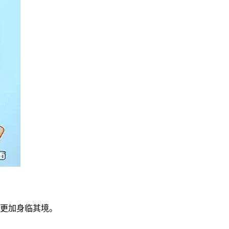
程更加身临其境。
程。