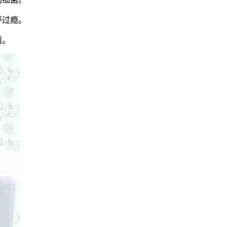
呼过瘾。
菌。