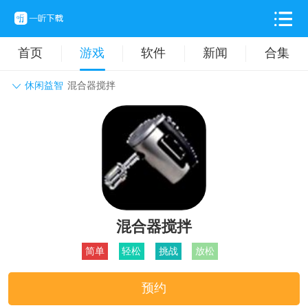
首页
游戏
软件
新闻
合集
休闲益智
混合器搅拌
角色扮演
动作格斗
休闲益智
枪战射击
战争策略
卡牌对战
音乐舞蹈
模拟塔防
体育竞技
挂机养成
混合器搅拌
简单
轻松
挑战
放松
预约