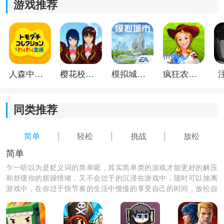
游戏推荐
3)游戏操作简单明了，只需简单的触摸和滑动操作即可完
成搅拌过程，让玩家轻松上手，享受游戏的乐趣。
4)挑战不同难度的关卡，每一关都设有独特的任务和目
标，需要玩家灵活运用混合器，经过思考和策略，才能
人森中文版
樱花校园模拟器1.048.00中文版
模拟城市我是巿长联机版
疯狂农场3美国派19
顺利过关。
同类推荐
简单
轻松
挑战
放松
简单
乍一听以为是贬义词的简单呢，其实简单类的游戏才能更好的解压
和舒缓你的烦躁情绪，又不会过于的沉浸在游戏中，随时可以抽离
游戏中，在你过于快节奏的生活中慢慢的享受自己的时间，放松自
己，来这里下载一个适合你的简单游戏，放松心情。