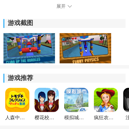
乐。
展开
4.多人对战模式，可以与好友一起参与游戏，一较高下，
游戏截图
体验竞技的乐趣。
游戏推荐
《WipeOut》游戏亮点：
人森中文版
樱花校园模拟器1.048.00中文版
模拟城市我是巿长联机版
疯狂农场3美国派19
1)操作简单易上手，很快就能上手游戏，享受游戏的乐
趣。