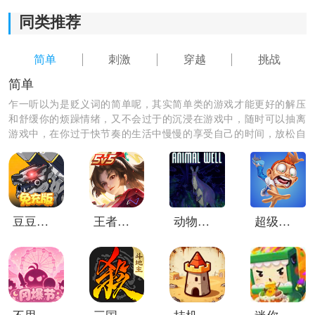
同类推荐
2)关卡难度逐渐增加，能够挑战玩家的反应能力和操作技
巧，带来挑战的乐趣。
简单
刺激
穿越
挑战
3)流畅度高，无卡顿、无延迟，保证玩家的游戏体验更加
简单
流畅舒适。
乍一听以为是贬义词的简单呢，其实简单类的游戏才能更好的解压
和舒缓你的烦躁情绪，又不会过于的沉浸在游戏中，随时可以抽离
4)还有复活机制，即使失败了也能重新开始，给玩家更多
游戏中，在你过于快节奏的生活中慢慢的享受自己的时间，放松自
己，来这里下载一个适合你的简单游戏，放松心情。
机会克服困难，取得胜利。
《WipeOut》小编点评：
1)拥有多种障碍物，每一关都有独特的设计，给玩家带来
豆豆打僵尸内购版
王者荣耀巴西服
动物井移植版
超级坠落弗莱德
新鲜的游戏体验。
2)配乐动感热情，与游戏场景融为一体，为玩家营造紧张
刺激的游戏氛围。