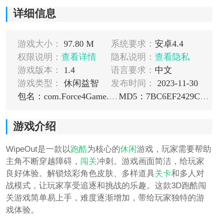
详细信息
游戏大小：
97.80 M
系统要求：
安卓4.4
权限说明：
查看详情
隐私说明：
查看隐私
游戏版本：
1.4
语言要求：
中文
游戏类型：
休闲益智
发布时间：
2023-11-30
包名：com.Force4Game.WipeOut
MD5：7BC6EF2429C1E997A99E611C814FA98D
游戏介绍
WipeOut是一款以
跑酷
为核心的
休闲
游戏，玩家需要帮助
主角不断穿越障碍，
闯关
冲刺。游戏画面简洁，给玩家
良好体验。解锁炫彩角色皮肤、多样道具
关卡
和多人对
战模式，让玩家享受追逐和挑战的乐趣。这款3D跑酷闯
关游戏简单易上手，难度逐渐增加，带给玩家独特的游
戏体验。