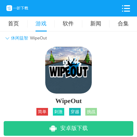
首页
游戏
软件
新闻
合集
休闲益智
WipeOut
角色扮演
动作格斗
休闲益智
枪战射击
战争策略
卡牌对战
音乐舞蹈
模拟塔防
体育竞技
挂机养成
WipeOut
简单
刺激
穿越
挑战
安卓版下载