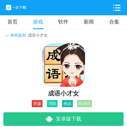
首页
游戏
软件
新闻
合集
休闲益智
成语小才女
角色扮演
动作格斗
休闲益智
枪战射击
战争策略
卡牌对战
音乐舞蹈
模拟塔防
体育竞技
挂机养成
成语小才女
穿越
消除
挑战
猜成语
安卓版下载