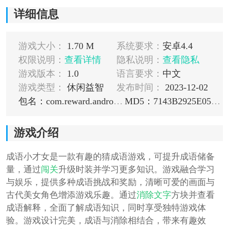
详细信息
游戏大小：
1.70 M
系统要求：
安卓4.4
权限说明：
查看详情
隐私说明：
查看隐私
游戏版本：
1.0
语言要求：
中文
游戏类型：
休闲益智
发布时间：
2023-12-02
包名：com.reward.android.google
MD5：7143B2925E05C2239E33841E5897169E
游戏介绍
成语小才女是一款有趣的猜成语游戏，可提升成语储备
量，通过
闯关
升级时装并学习更多知识。游戏融合学习
与娱乐，提供多种成语挑战和奖励，清晰可爱的画面与
古代美女角色增添游戏乐趣。通过
消除
文字
方块并查看
成语解释，全面了解成语知识，同时享受独特游戏体
验。游戏设计完美，成语与消除相结合，带来有趣效