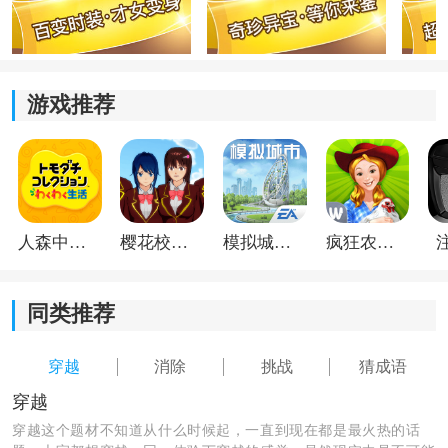
3)画面清晰可爱，充满了古代美女角色，沉浸在浓厚的古
代风情中。
游戏推荐
4)消除文字方块的操作简单易懂，轻松上手，你只需要集
中注意力，消除所有的文字方块即可过关。
人森中文版
樱花校园模拟器1.048.00中文版
模拟城市我是巿长联机版
疯狂农场3美国派19
同类推荐
穿越
消除
挑战
猜成语
穿越
穿越这个题材不知道从什么时候起，一直到现在都是最火热的话