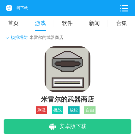
首页
游戏
软件
新闻
合集
模拟塔防
米雷尔的武器商店
角色扮演
动作格斗
休闲益智
枪战射击
战争策略
卡牌对战
音乐舞蹈
模拟塔防
体育竞技
挂机养成
米雷尔的武器商店
刺激
挑战
放松
自由
安卓版下载