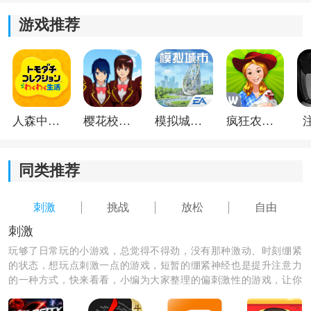
智慧和战略，保护自己的武器商店，获得更多的收益和
游戏推荐
声誉。
人森中文版
樱花校园模拟器1.048.00中文版
模拟城市我是巿长联机版
疯狂农场3美国派19
同类推荐
刺激
挑战
放松
自由
刺激
玩够了日常玩的小游戏，总觉得不得劲，没有那种激动、时刻绷紧
的状态，想玩点刺激一点的游戏，短暂的绷紧神经也是提升注意力
的一种方式，快来看看，小编为大家整理的偏刺激性的游戏，让你
体验一把刺激的游戏玩法，快来下载吧！