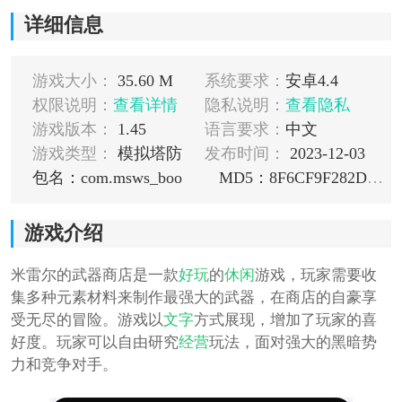
详细信息
游戏大小：
35.60 M
系统要求：
安卓4.4
权限说明：
查看详情
隐私说明：
查看隐私
游戏版本：
1.45
语言要求：
中文
游戏类型：
模拟塔防
发布时间：
2023-12-03
包名：com.msws_boo
MD5：8F6CF9F282DDEB95CE5CC537773FC161
游戏介绍
米雷尔的武器商店是一款
好玩
的
休闲
游戏，玩家需要收
集多种元素材料来制作最强大的武器，在商店的自豪享
受无尽的冒险。游戏以
文字
方式展现，增加了玩家的喜
好度。玩家可以自由研究
经营
玩法，面对强大的黑暗势
力和竞争对手。