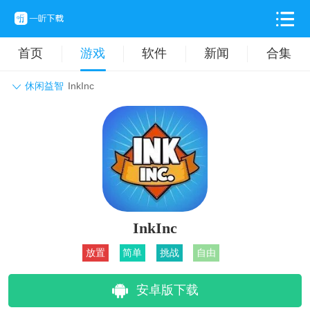
首页
游戏
软件
新闻
合集
休闲益智
InkInc
角色扮演
动作格斗
休闲益智
枪战射击
战争策略
卡牌对战
音乐舞蹈
模拟塔防
体育竞技
挂机养成
InkInc
放置
简单
挑战
自由
安卓版下载