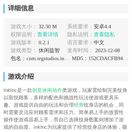
详细信息
游戏大小：
32.30 M
系统要求：
安卓4.4
权限说明：
查看详情
隐私说明：
查看隐私
游戏版本：
0.2.1
语言要求：
中文
游戏类型：
休闲益智
发布时间：
2023-12-08
包名：com.srgstudios.inkinc
MD5：152CDACFB9434E65E5BB8FF45972A3D8
游戏介绍
InkInc是一款
创意
休闲
动作
类游戏，玩家需绘制完美纹身
以取悦顾客，多样的配色和挑战性玩法使游戏更具乐
趣。游戏提供自由的玩法和合理
经营
纹身店的机会，同
时需要灵活应对顾客需求和压力。简单易上手的放置性
操作使游戏容易上手，而自己选择纹身图案则增加了游
戏的自由度。InkInc为玩家提供了经营纹身店的体验，吸