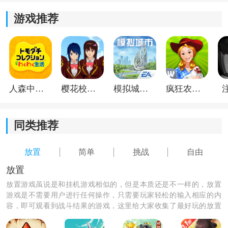
游戏推荐
人森中文版
樱花校园模拟器1.048.00中文版
模拟城市我是巿长联机版
疯狂农场3美国派19
同类推荐
放置
简单
挑战
自由
放置
放置游戏虽说是和挂机游戏相似的，但是本质还是不一样的，放置
游戏是不需要用户进行任何操作，只需要玩家轻松的输入相应的内
容，即可观看到战斗结果的游戏，这里给大家收集了最好玩的放置
《InkInc》游戏特色：
类游戏，喜欢的朋友千万不要错过啊！