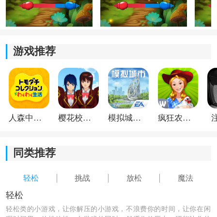
*丰富的关卡设计，让你挑战不同难度的拼图任务。
*多样的方块形状，需要通过空间想象力找到最佳拼图方
案。
游戏推荐
*精美的游戏画面，让你仿佛置身于一个充满魔法的方块
拼图世界。
*愉悦的音效，营造出放松的氛围，让你轻松享受游戏乐
趣。
人森中文版
樱花校园模拟器1.048.00中文版
模拟城市我是巿长联机版
疯狂农场3美国派19
同类推荐
轻松
挑战
放松
魔法
轻松
轻松类的小游戏，让你解压的小游戏，不浪费你的时间，让你在闲