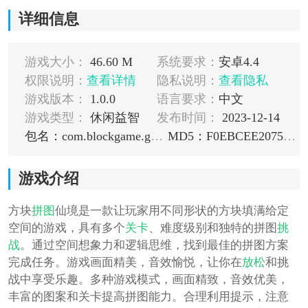
详细信息
游戏大小：
46.60 M
系统要求：
安卓4.4
权限说明：
查看详情
隐私说明：
查看隐私
游戏版本：
1.0.0
语言要求：
中文
游戏类型：
休闲益智
发布时间：
2023-12-14
包名：com.blockgame.gp.wonderland
MD5：F0EBCEE20752D24160CA5D26068CEF16
游戏介绍
方块
拼图
仙境是一款让玩家用不同形状的方块填满给定
空间的游戏，具有多个
关卡
、难度级别和独特的拼图
挑
战
。通过空间想象力和逻辑思维，找到最佳的拼图方案
完成任务。游戏画面精美，音效愉悦，让你在
放松
和挑
战中享受乐趣。多种游戏模式，画面精致，音效优美，
丰富的图案和关卡提高拼图能力。合理利用提示，注意