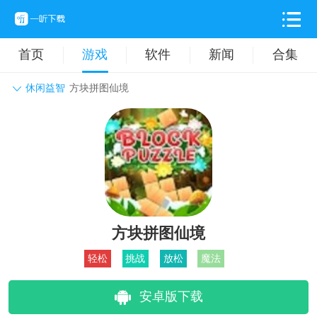
首页
游戏
软件
新闻
合集
休闲益智
方块拼图仙境
角色扮演
动作格斗
休闲益智
枪战射击
战争策略
卡牌对战
音乐舞蹈
模拟塔防
体育竞技
挂机养成
方块拼图仙境
轻松
挑战
放松
魔法
安卓版下载