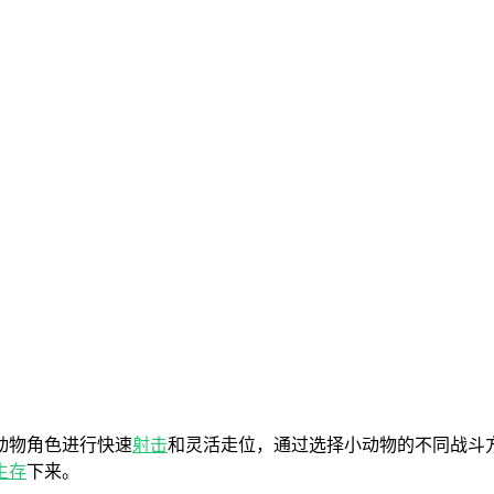
动物角色进行快速
射击
和灵活走位，通过选择小动物的不同战斗
生存
下来。