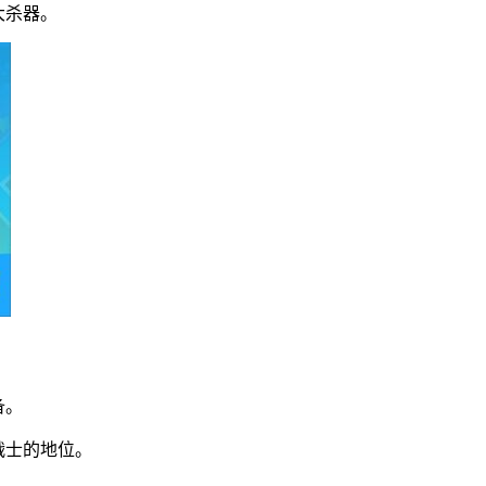
大杀器。
备。
战士的地位。