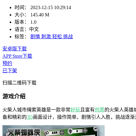
时间：
2023-12-15 10:29:14
大小：
145.40 M
版本：
1.0
语言：
中文
标签：
剧情
刺激
轻松
挑战
安卓版下载
APP Store下载
预约
已下架
扫描二维码下载
游戏介绍
火柴人城市绳索英雄是一款非常
好玩
且富有
创意
的火柴人英雄
备和精彩的
3D
画面设计，操作简单、剧情引人入胜，挑战逐渐