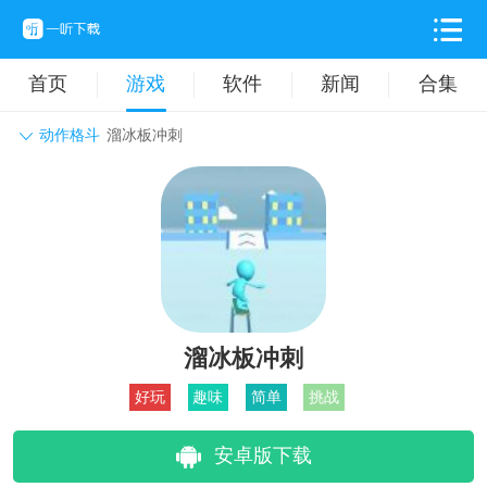
首页
游戏
软件
新闻
合集
动作格斗
溜冰板冲刺
角色扮演
动作格斗
休闲益智
枪战射击
战争策略
卡牌对战
音乐舞蹈
模拟塔防
体育竞技
挂机养成
溜冰板冲刺
好玩
趣味
简单
挑战
安卓版下载