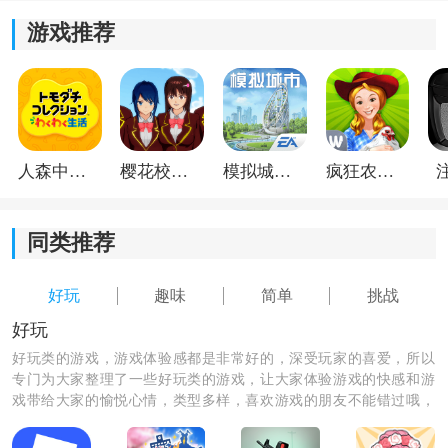
游戏推荐
2.解锁新角色和滑板，个性化你的游戏体验。
3.表演特技，展示你的技巧和高难度动作。
4.收集金币和道具，提高游戏难度和挑战度。
人森中文版
樱花校园模拟器1.048.00中文版
模拟城市我是巿长联机版
疯狂农场3美国派19
同类推荐
好玩
趣味
简单
挑战
好玩
好玩类的游戏，游戏体验感都是非常好的，深受玩家的喜爱，所以
专门为大家整理了一些好玩类的游戏，让大家体验游戏的快感和游
戏带给大家的愉悦心情，类型多样，喜欢游戏的朋友不能错过哦，
快来下载吧！