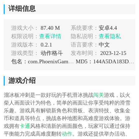
详细信息
游戏大小：
87.40 M
系统要求：
安卓4.4
权限说明：
查看详情
隐私说明：
查看隐私
游戏版本：
0.2.1
语言要求：
中文
游戏类型：
动作格斗
发布时间：
2023-12-15
包名：com.PhoenixGameStudio.SkateBoardRush
MD5：144A5DA183D901574AAD37C4E9B75069
游戏介绍
溜冰板冲刺是一款好玩的手机滑冰挑战
闯关
游戏，以火
柴人画面设计为特色，简单的画面让你享受纯粹的滑雪
乐趣。游戏具有解锁新角色和滑板、表演特技、收集金
币和道具等特点，挑战各种地图和高难度游戏体验。游
戏拥有
卡通
风格和清新的画面颜色，玩家可以通过保持
平衡能力完成高难度翻转
动作
。游戏还提供举办活动、