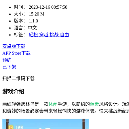
时间：
2023-12-16 08:57:58
大小：
15.20 M
版本：
1.1.0
语言：
中文
标签：
轻松
穿越
挑战
自由
安卓版下载
APP Store下载
预约
已下架
扫描二维码下载
游戏介绍
画线轻弹跨林鸟是一款
休闲
手游，以简约的
像素
风格设计。玩
和奇妙的场景必定会带来轻松愉快的游戏体验。快来挑战新纪