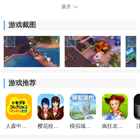
瞬间变得火热起来。
展开
3.自由解锁个性化的英雄和武器，每个英雄都拥有独特的
技能和属性，让玩家根据自己的喜好进行搭配。
游戏截图
4.实时匹配系统使得玩家能够随时与其他玩家展开激烈的
战斗，体验真实的竞争乐趣。
游戏推荐
人森中文版
樱花校园模拟器1.048.00中文版
模拟城市我是巿长联机版
疯狂农场3美国派19
《火力大作战》游戏特色：