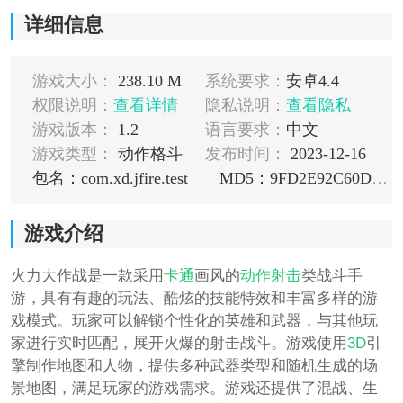
详细信息
游戏大小：
238.10 M
系统要求：
安卓4.4
权限说明：
查看详情
隐私说明：
查看隐私
游戏版本：
1.2
语言要求：
中文
游戏类型：
动作格斗
发布时间：
2023-12-16
包名：com.xd.jfire.test
MD5：9FD2E92C60DB5F7F3B151315047E0285
游戏介绍
火力大作战是一款采用
卡通
画风的
动作
射击
类战斗手
游，具有有趣的玩法、酷炫的技能特效和丰富多样的游
戏模式。玩家可以解锁个性化的英雄和武器，与其他玩
家进行实时匹配，展开火爆的射击战斗。游戏使用
3D
引
擎制作地图和人物，提供多种武器类型和随机生成的场
景地图，满足玩家的游戏需求。游戏还提供了混战、生