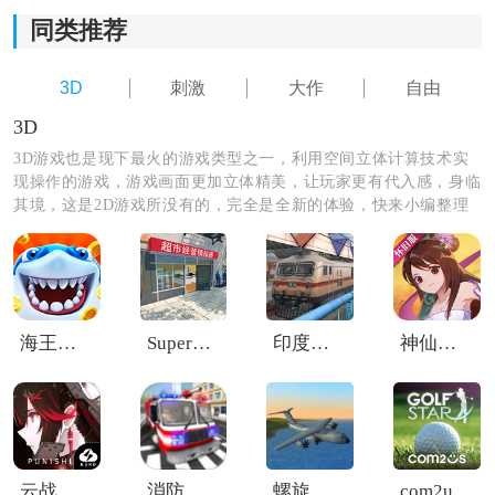
1、游戏使用3D引擎制作地图和人物，让画面效果更加逼
同类推荐
真，给玩家带来身临其境的游戏感受。
3D
刺激
大作
自由
2、多种武器类型供玩家选择，每种武器都有不同的特点
3D
和战略应用，玩家可以根据战局情况选择最合适的武
3D游戏也是现下最火的游戏类型之一，利用空间立体计算技术实
器。
现操作的游戏，游戏画面更加立体精美，让玩家更有代入感，身临
其境，这是2D游戏所没有的，完全是全新的体验，快来小编整理
3、场景地图的随机生成带来无穷的变化，每次游戏都能
的3D游戏中选择你喜欢的游戏下载体验吧！
够体验到不同的战斗场景，增加游戏的可玩性。
4、混战、生化、人机对战、团队赛和排位赛等多种游戏
模式，让玩家能够根据自己喜欢的方式展开战斗。
海王捕鱼百度版
Supermarket Simulator
印度火车驾驶3D
神仙道高清重制版折扣服
云战双帕弥什
消防员营救模拟器
螺旋桨模拟飞机
com2us高尔夫之星