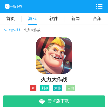
首页
游戏
软件
新闻
合集
动作格斗
火力大作战
角色扮演
动作格斗
休闲益智
枪战射击
战争策略
卡牌对战
音乐舞蹈
模拟塔防
体育竞技
挂机养成
火力大作战
3D
刺激
大作
自由
安卓版下载