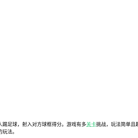
人踢足球，射入对方球框得分。游戏有多
关卡
挑战，玩法简单且
的玩法。