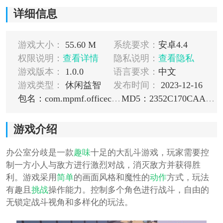
详细信息
游戏大小：
55.60 M
系统要求：
安卓4.4
权限说明：
查看详情
隐私说明：
查看隐私
游戏版本：
1.0.0
语言要求：
中文
游戏类型：
休闲益智
发布时间：
2023-12-16
包名：com.mpmf.officeclash
MD5：2352C170CAA899988BFBA1344CF6B3CA
游戏介绍
办公室分歧是一款
趣味
十足的大乱斗游戏，玩家需要控
制一方小人与敌方进行激烈对战，消灭敌方并获得胜
利。游戏采用
简单
的画面风格和魔性的
动作
方式，玩法
有趣且
挑战
操作能力。控制多个角色进行战斗，自由的
无锁定战斗视角和多样化的玩法。