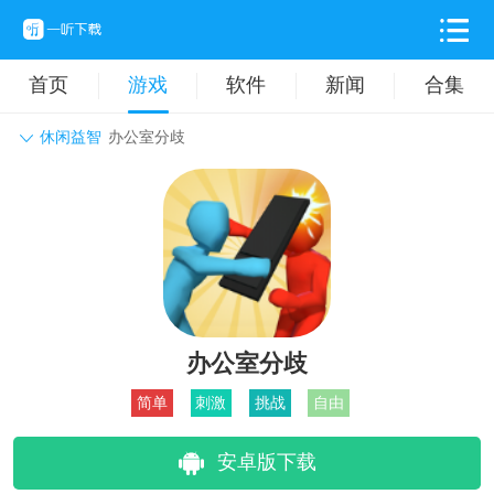
首页
游戏
软件
新闻
合集
休闲益智
办公室分歧
角色扮演
动作格斗
休闲益智
枪战射击
战争策略
卡牌对战
音乐舞蹈
模拟塔防
体育竞技
挂机养成
办公室分歧
简单
刺激
挑战
自由
安卓版下载