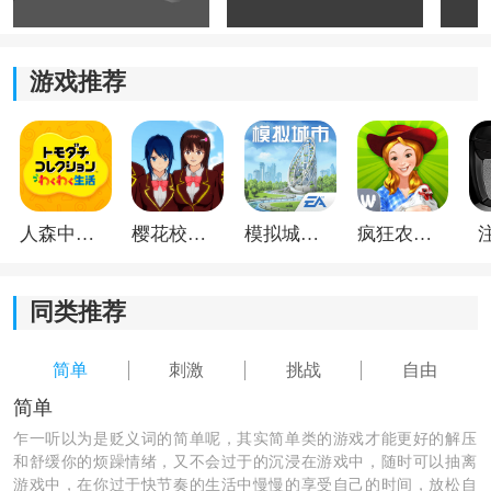
*采用简单而清晰的画面，专注于战斗，不被繁杂的视觉
效果分散注意力。
游戏推荐
*通过独特的动作方式，操作更具挑战性和可玩性，释放
华丽连招和必杀技。
*控制多个角色进行战斗，每个角色都有独特的技能和特
点，加强了游戏的策略性。
人森中文版
樱花校园模拟器1.048.00中文版
模拟城市我是巿长联机版
疯狂农场3美国派19
同类推荐
简单
刺激
挑战
自由
简单
乍一听以为是贬义词的简单呢，其实简单类的游戏才能更好的解压
和舒缓你的烦躁情绪，又不会过于的沉浸在游戏中，随时可以抽离
游戏中，在你过于快节奏的生活中慢慢的享受自己的时间，放松自