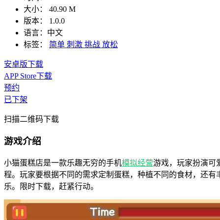
大小：
40.90 M
版本：
1.0.0
语言：
中文
标签：
简单
刺激
挑战
放松
安卓版下载
APP Store下载
预约
已下架
扫描二维码下载
游戏介绍
小猫蛋糕店是一款乐趣无穷的手机
模拟
经营
游戏，玩家扮演可
程。玩家要根据不同的需求定制蛋糕，种植不同的食材，还有
乐。限时下载，赶紧行动。