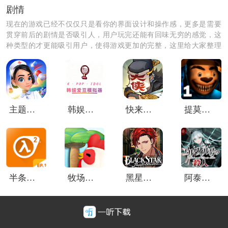
前行。
剧情
现在的游戏已经不仅仅只是看你的界面设计和操作感，更多是需要
4.会有意想不到的事情发生，面对危机，要冷静的应对。
贯穿前后的剧情是否吸引人，用户玩完还能有回味无穷的感觉，这
种类型的才更能吸引用户，使得游戏更加的完整，这里给大家整理
了剧情类的优质软件，快来下载试试吧！
主题医院2
韩娱爱豆模拟器
快来当大侠
提莫卡的五夜后宫
半条命2第一章
牧场物语天空树村
黑星剧场日服
阿泰尔号杀人疑案