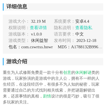
详细信息
游戏大小：
32.19 M
系统要求：
安卓4.4
权限说明：
查看详情
隐私说明：
查看隐私
游戏版本：
v1.0.0
语言要求：
中文
游戏类型：
休闲益智
发布时间：
2023-12-18
包名：com.cswrtxs.hnwr
MD5：A1788132B99693DA17DC56BFF0DC9433
游戏介绍
重生为人忒修斯免费是一款十分有
创意
的
休闲
解谜
类的
游戏，玩家扮演的是游戏中的主人公，拥有不一样的人
生经历，在这段经历中，有很多不为人知的秘密，玩家
需要通过自己的方式找到相关线索，并把谜题解锁出
来，还原事情的真相，
剧情
设计的很是巧妙，吸引了很
多玩家的关注。