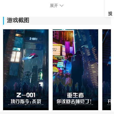
《重生为人忒修斯免费》游戏优势：
展开
1.充分体现玩家的智慧，在在解谜的过程中要有足够多的
谋略。
游戏截图
2.场景设计的比较科技化，多元化的元素相当的逼真。
3.各种不同的关卡挑战，每个关卡都会有不同的模式。
4.采用了3d的画面感，让玩家身临其境的去感受游戏的精
彩魅力。