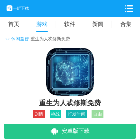
首页
游戏
软件
新闻
合集
休闲益智
重生为人忒修斯免费
角色扮演
动作格斗
休闲益智
枪战射击
战争策略
卡牌对战
音乐舞蹈
模拟塔防
体育竞技
挂机养成
重生为人忒修斯免费
剧情
挑战
打发时间
自由
安卓版下载