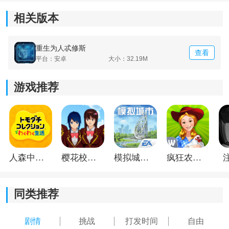
相关版本
重生为人忒修斯
查看
平台：安卓
大小：32.19M
游戏推荐
《重生为人忒修斯免费》玩法介绍：
1.只要解锁出所有的谜题，找到真相，才能给玩家带来不
人森中文版
樱花校园模拟器1.048.00中文版
模拟城市我是巿长联机版
疯狂农场3美国派19
一样的未来。
2.故事的剧情和玩法由玩家自己来定夺，特别适合打发时
同类推荐
间。
剧情
挑战
打发时间
自由
3.探索不同的奥妙，迎接新的挑战，在全新的世界中冒险