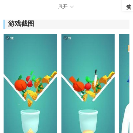
展开
游戏截图
《3D混合切片》游戏特色：
1、3D混合切片带给玩家视觉盛宴，让你感受到水果们在
空中绚丽切割出的瞬间美。
2、游戏中多种水果飞溅出果汁的效果逼真，让你仿佛置
身于真实的果汁制作现场。
3、简单的操作方式，只需手指滑动屏幕即可切割水果，
适合所有年龄段的玩家放松心情。
4、各个关卡设计巧妙，每一关的难度都有所不同，让你
忍不住一直挑战。