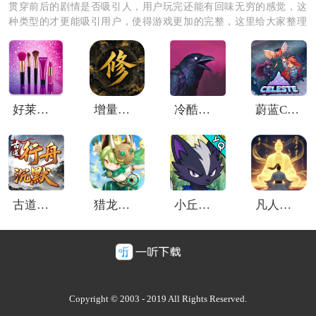
贯穿前后的剧情是否吸引人，用户玩完还能有回味无穷的感觉，这
种类型的才更能吸引用户，使得游戏更加的完整，这里给大家整理
了剧情类的优质软件，快来下载试试吧！
《3D混合切片》游戏优势：
好莱坞物语时尚明星Hollywood Story
增量修仙
冷酷灵魂中文版
蔚蓝Celeste
1.不同种类的水果，如苹果、橙子、草莓等，各有独特的
切割效果和挑战难度。
2.游戏提供多种道具辅助切割水果，如炸弹、冰冻道具
等，让你体验更多创意的切割方式。
古道行舟沉默
猎龙者之歌3.5折
小丘妖怪
凡人修仙传人界篇内部版
3.剧情模式让你在解锁关卡的享受游戏背后隐藏的故事，
增加了游戏的趣味性和深度。
豫ICP备2025128947号-1
4.游戏音效搭配多种有趣的水果切割声音，让你在游戏过
Copyright © 2003 - 2019 All Rights Reserved.
程中充分沉浸，增添乐趣。