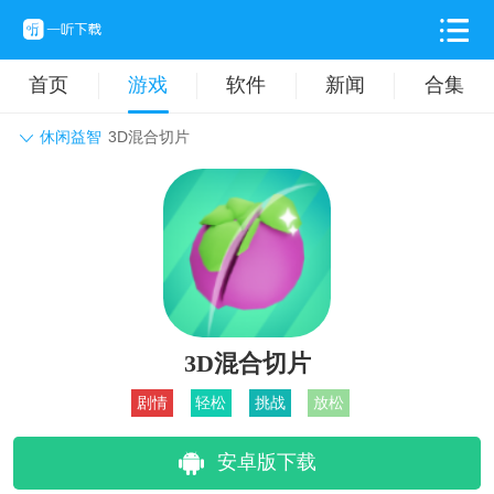
首页
游戏
软件
新闻
合集
休闲益智
3D混合切片
角色扮演
动作格斗
休闲益智
枪战射击
战争策略
卡牌对战
音乐舞蹈
模拟塔防
体育竞技
挂机养成
3D混合切片
剧情
轻松
挑战
放松
安卓版下载