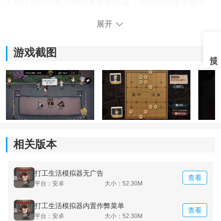
3.通过自己的努力赚取更多的收益，为的是给母亲看病。
展开
4.所有的工作都要从基层做起，一定要奋发图强和努力。
游戏截图
相关版本
《打工生活模拟器免广告版》玩法介绍：
打工生活模拟器无广告
查看
1.想要成一个打工仔变成公司的主宰，就要经历磨练和挑
平台：安卓
大小：52.30M
战。
打工生活模拟器内置作弊菜单
查看
平台：安卓
大小：52.30M
2.遇到难处的时候也不要退缩，要想尽一切办法去克服。