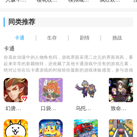
融入到游戏里面，细节处理也很到位。
同类推荐
卡通
生存
剧情
挑战
卡通
你喜欢动漫中的人物角色吗，游戏界面采用二次元的界面画风，看
起来非常的新颖独特，还收藏了其他卡通游戏中没有的游戏元素，
绝对让你在玩卡通游戏的时候给你最新的游戏体验感觉，参与游戏
的玩家还需要照顾还自己的小宠物并及时的喂养它们，使他们快速
的长大。
幻唐志洪荒现世
口袋神兵
乌托邦的钥匙
致命至爱交错狂想