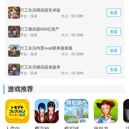
打工生活模拟器安卓版
查看
3.找到适合自己的工作玩家，才能更好的
生存
下去。
平台：安卓
大小：52.30M
打工模拟器600亿资产
查看
平台：安卓
大小：52.30M
打工生活内置mod菜单最新版
查看
平台：安卓
大小：52.30M
打工生活模拟器老版本
查看
平台：安卓
大小：52.30M
游戏推荐
《打工生活模拟器免广告版》游戏测评：
1.任何年龄段的玩家都可以进行游戏的参与，同时还需要
发挥自己的能力，赚取更多的钱，活得更潇洒。
2.画面都是以卡通风格来呈现，在畅玩的时候能够快速的
人森中文版
樱花校园模拟器1.048.00中文版
模拟城市我是巿长联机版
疯狂农场3美国派19