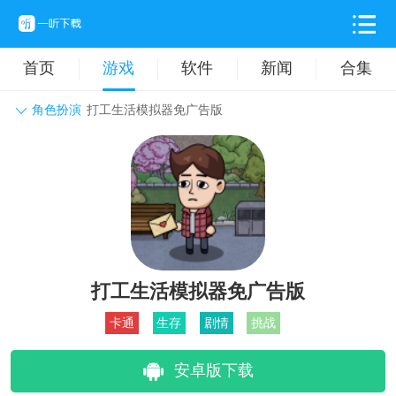
首页
游戏
软件
新闻
合集
角色扮演
打工生活模拟器免广告版
角色扮演
动作格斗
休闲益智
枪战射击
战争策略
卡牌对战
音乐舞蹈
模拟塔防
体育竞技
挂机养成
打工生活模拟器免广告版
卡通
生存
剧情
挑战
安卓版下载