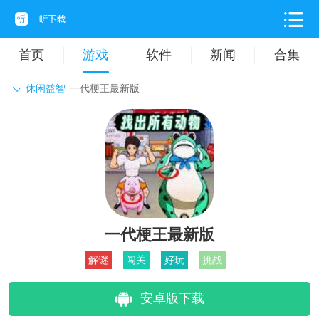
首页
游戏
软件
新闻
合集
休闲益智
一代梗王最新版
角色扮演
动作格斗
休闲益智
枪战射击
战争策略
卡牌对战
音乐舞蹈
模拟塔防
体育竞技
挂机养成
一代梗王最新版
解谜
闯关
好玩
挑战
安卓版下载