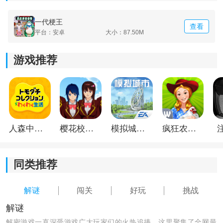
一代梗王
查看
平台：安卓
大小：87.50M
游戏推荐
人森中文版
樱花校园模拟器1.048.00中文版
模拟城市我是巿长联机版
疯狂农场3美国派19
同类推荐
解谜
闯关
好玩
挑战
解谜
解密游戏一直深受游戏广大玩家们的火热追捧，这里聚集了全网最