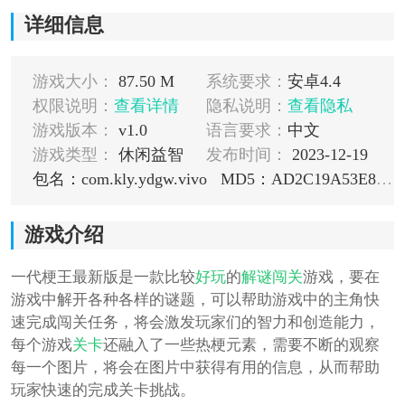
详细信息
游戏大小：
87.50 M
系统要求：
安卓4.4
权限说明：
查看详情
隐私说明：
查看隐私
游戏版本：
v1.0
语言要求：
中文
游戏类型：
休闲益智
发布时间：
2023-12-19
包名：com.kly.ydgw.vivo
MD5：AD2C19A53E830C204291E0289DA82923
游戏介绍
一代梗王最新版是一款比较
好玩
的
解谜
闯关
游戏，要在
游戏中解开各种各样的谜题，可以帮助游戏中的主角快
速完成闯关任务，将会激发玩家们的智力和创造能力，
每个游戏
关卡
还融入了一些热梗元素，需要不断的观察
每一个图片，将会在图片中获得有用的信息，从而帮助
玩家快速的完成关卡挑战。