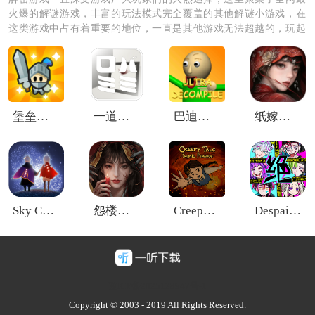
火爆的解谜游戏，丰富的玩法模式完全覆盖的其他解谜小游戏，在
这类游戏中占有着重要的地位，一直是其他游戏无法超越的，玩起
来非常的刺激，喜欢就快来加入吧。
《一代梗王最新版》游戏介绍：
1.游戏中融入了各种各样的挑战玩法，会看到非常丰富的
堡垒合并
一道风景
巴迪老师的基础教学pLue
纸嫁衣9罗浮梦手机版
场景和诙谐的画面。
2.在图片中查找差异时，会看到很多美丽的画面，每一关
所呈现出来的画面都会不同。
Sky Children of the Ligh
怨楼手游
Creepy Tale3 Ingrid Penance
DespairPrison
3.为玩家提供了一些提醒道具，这些道具能够让玩家快速
的发现图片之中的差异。
豫ICP备2025128947号-1
Copyright © 2003 - 2019 All Rights Reserved.