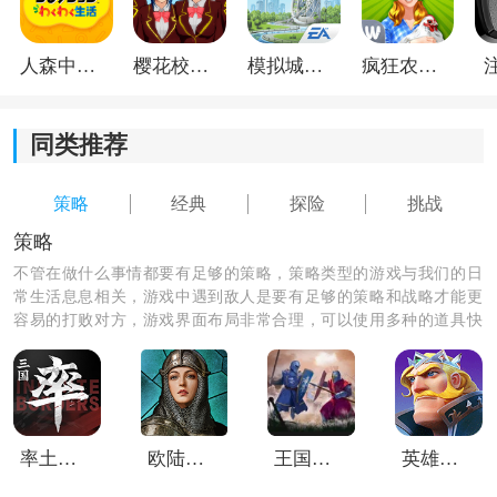
人森中文版
樱花校园模拟器1.048.00中文版
模拟城市我是巿长联机版
疯狂农场3美国派19
《魔窟无尽的地下城手机版》游戏亮点：
1：玩家能够来到游戏商城中快速地完成大量装备的购
同类推荐
买。
策略
经典
探险
挑战
2：每一个技能都在等待着玩家的快速学习，通过学习这
策略
些技能的方式，可以得到更好的攻击效果。
不管在做什么事情都要有足够的策略，策略类型的游戏与我们的日
3：有很多种不同的玩耍职位可以适当地完成挑选，不同
常生活息息相关，游戏中遇到敌人是要有足够的策略和战略才能更
容易的打败对方，游戏界面布局非常合理，可以使用多种的道具快
的职位带来的技能都是有所区别的。
速的通过关卡，获得更高多的体验，收获自己的欢乐！
率土之滨vivo客户端
欧陆战争7国际版
王国冲突战斗模拟
英雄之冠