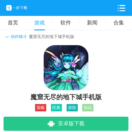
首页
游戏
软件
新闻
合集
动作格斗
魔窟无尽的地下城手机版
角色扮演
动作格斗
休闲益智
枪战射击
战争策略
卡牌对战
音乐舞蹈
模拟塔防
体育竞技
挂机养成
魔窟无尽的地下城手机版
策略
经典
探险
挑战
安卓版下载