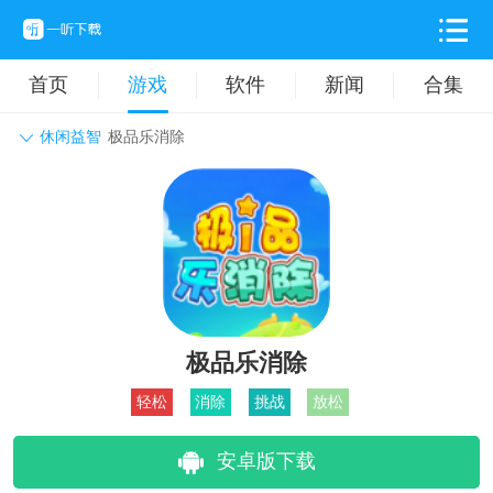
首页
游戏
软件
新闻
合集
休闲益智
极品乐消除
角色扮演
动作格斗
休闲益智
枪战射击
战争策略
卡牌对战
音乐舞蹈
模拟塔防
体育竞技
挂机养成
极品乐消除
轻松
消除
挑战
放松
安卓版下载