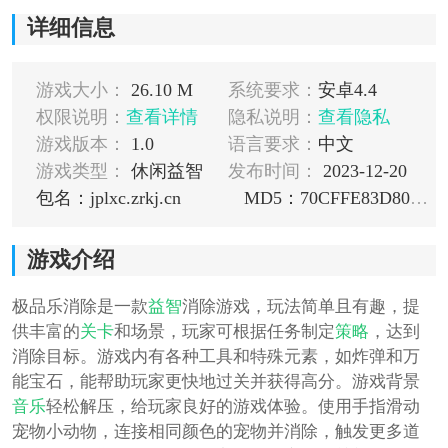
详细信息
游戏大小：
26.10 M
系统要求：
安卓4.4
权限说明：
查看详情
隐私说明：
查看隐私
游戏版本：
1.0
语言要求：
中文
游戏类型：
休闲益智
发布时间：
2023-12-20
包名：jplxc.zrkj.cn
MD5：70CFFE83D80ABAA77B30CE1E1B89D2C2
游戏介绍
极品乐消除是一款
益智
消除游戏，玩法简单且有趣，提
供丰富的
关卡
和场景，玩家可根据任务制定
策略
，达到
消除目标。游戏内有各种工具和特殊元素，如炸弹和万
能宝石，能帮助玩家更快地过关并获得高分。游戏背景
音乐
轻松解压，给玩家良好的游戏体验。使用手指滑动
宠物小动物，连接相同颜色的宠物并消除，触发更多道