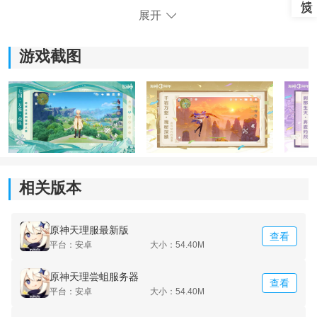
展开
游戏截图
相关版本
《原神天理尝蛆》游戏亮点：
1.武器装备类型很齐全，尝试多样化的玩法模式带来更多
快乐和惊喜。
原神天理服最新版
查看
平台：安卓
大小：54.40M
2.新手玩家无需担忧，按照地图指引完成操作，快速到达
原神天理尝蛆服务器
指定地点。
查看
平台：安卓
大小：54.40M
3.分为主线任务和支线任务，能满足更多玩家的挑战需