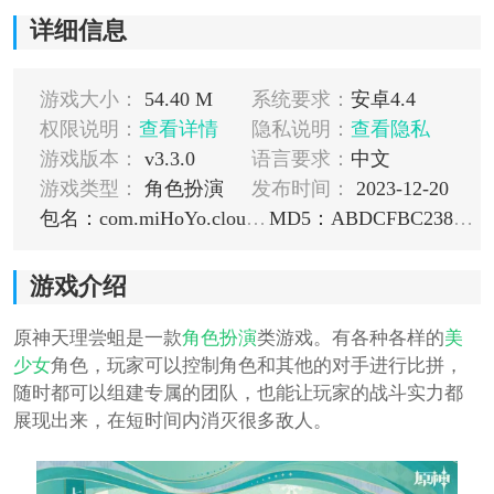
详细信息
游戏大小：
54.40 M
系统要求：
安卓4.4
权限说明：
查看详情
隐私说明：
查看隐私
游戏版本：
v3.3.0
语言要求：
中文
游戏类型：
角色扮演
发布时间：
2023-12-20
包名：com.miHoYo.cloudgames.ys
MD5：ABDCFBC2380DA2413C1E0BE7A118DD9E
游戏介绍
原神天理尝蛆是一款
角色扮演
类游戏。有各种各样的
美
少女
角色，玩家可以控制角色和其他的对手进行比拼，
随时都可以组建专属的团队，也能让玩家的战斗实力都
展现出来，在短时间内消灭很多敌人。