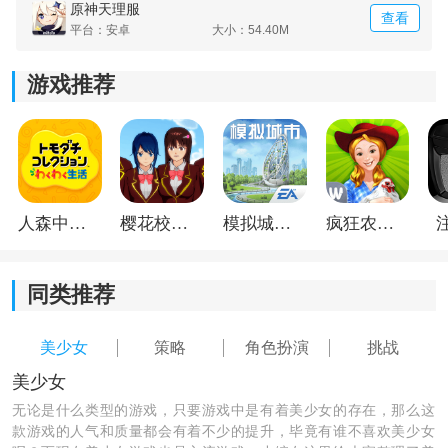
原神天理服
查看
求。
平台：安卓
大小：54.40M
游戏推荐
人森中文版
樱花校园模拟器1.048.00中文版
模拟城市我是巿长联机版
疯狂农场3美国派19
同类推荐
《原神天理尝蛆》游戏测评：
原神天理尝蛆这款游戏带给玩家多种挑战方法，各种各
美少女
策略
角色扮演
挑战
样的技能随意进行组合，我们还可以制定全新的战术
策
美少女
略
，每一个副本都是值得挑战的，选择喜欢的战斗模式
无论是什么类型的游戏，只要游戏中是有着美少女的存在，那么这
消灭对手。
款游戏的人气和质量都会有着不少的提升，毕竟有谁不喜欢美少女