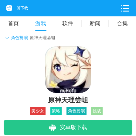
首页
游戏
软件
新闻
合集
角色扮演
原神天理尝蛆
角色扮演
动作格斗
休闲益智
枪战射击
战争策略
卡牌对战
音乐舞蹈
模拟塔防
体育竞技
挂机养成
原神天理尝蛆
美少女
策略
角色扮演
挑战
安卓版下载