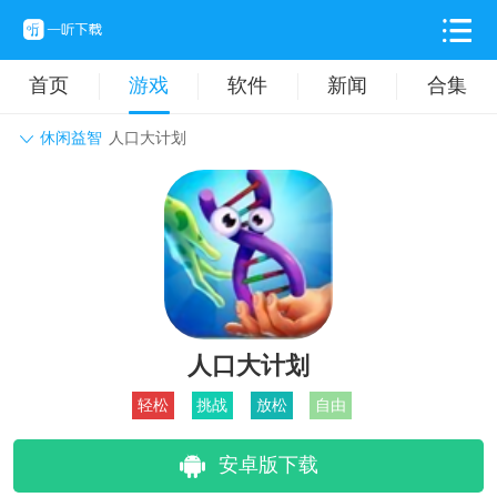
首页
游戏
软件
新闻
合集
休闲益智
人口大计划
角色扮演
动作格斗
休闲益智
枪战射击
战争策略
卡牌对战
音乐舞蹈
模拟塔防
体育竞技
挂机养成
人口大计划
轻松
挑战
放松
自由
安卓版下载