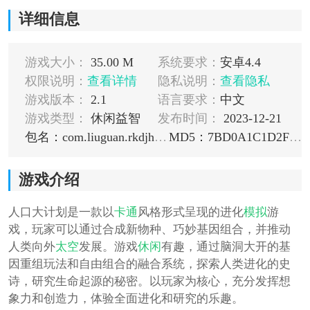
详细信息
游戏大小：
35.00 M
系统要求：
安卓4.4
权限说明：
查看详情
隐私说明：
查看隐私
游戏版本：
2.1
语言要求：
中文
游戏类型：
休闲益智
发布时间：
2023-12-21
包名：com.liuguan.rkdjh.nearme.gamecenter
MD5：7BD0A1C1D2F680D870459E011E27C783
游戏介绍
人口大计划是一款以
卡通
风格形式呈现的进化
模拟
游
戏，玩家可以通过合成新物种、巧妙基因组合，并推动
人类向外
太空
发展。游戏
休闲
有趣，通过脑洞大开的基
因重组玩法和自由组合的融合系统，探索人类进化的史
诗，研究生命起源的秘密。以玩家为核心，充分发挥想
象力和创造力，体验全面进化和研究的乐趣。