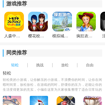
4.游戏中玩家可以推动人类向外太空发展，探索未知的宇
游戏推荐
宙，解开生命起源的秘密，带来刺激又充满挑战的游戏
体验。
人森中文版
樱花校园模拟器1.048.00中文版
模拟城市我是巿长联机版
疯狂农场3美国派19
同类推荐
轻松
挑战
放松
自由
轻松
轻松类的小游戏，让你解压的小游戏，不浪费你的时间，让你在闲
暇时间里，放松放松，在游戏的同时，舒缓你的压力，还能让你的
生活变得更加的充实，小编在这里为大家收集整理了适合日常玩的
轻松小游戏，让你的生活和心情更加的愉快。