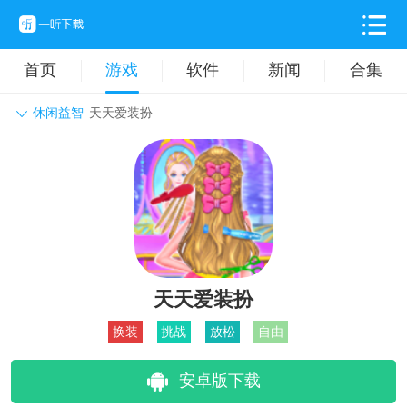
首页
游戏
软件
新闻
合集
休闲益智
天天爱装扮
角色扮演
动作格斗
休闲益智
枪战射击
战争策略
卡牌对战
音乐舞蹈
模拟塔防
体育竞技
挂机养成
天天爱装扮
换装
挑战
放松
自由
安卓版下载