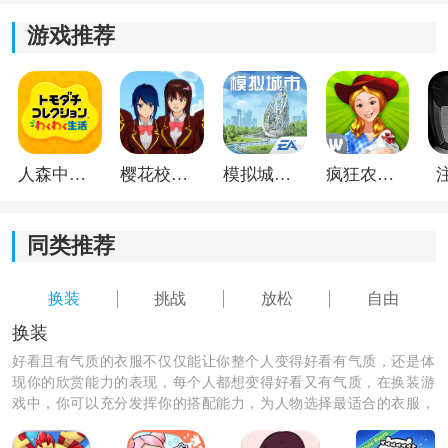
体验，增加乐趣和成就感。
游戏推荐
人森中文版
樱花校园模拟器1.048.00中文版
模拟城市我是巿长联机版
疯狂农场3美国派19
同类推荐
换装
挑战
放松
自由
换装
好看且有气质的衣服不仅仅能让你整个人变得好看有气质，还是体
现你的欣赏能力的表现，每个人都想变得好看又有气质，在换装游
戏中，你可以充分发挥你的搭配能力，为人物选择最适合的衣服，
潜移默化的提升你的欣赏能力和搭配能力。