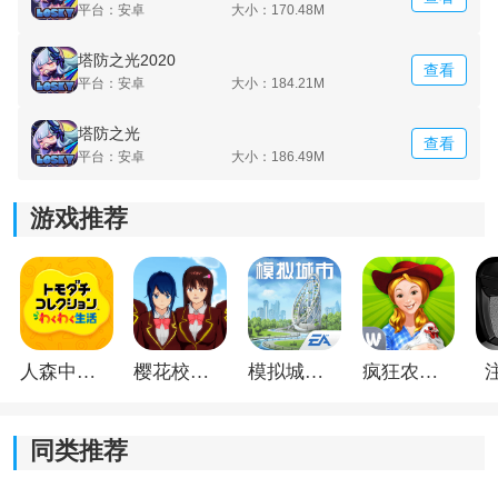
平台：安卓
大小：170.48M
2.各种道具带来良好的战斗增益，能够轻松阻止敌人前
进。
塔防之光2020
查看
平台：安卓
大小：184.21M
3.激烈的对抗模式带来炫酷的画面特效，游戏情节也丰富
塔防之光
多样。
查看
平台：安卓
大小：186.49M
游戏推荐
人森中文版
樱花校园模拟器1.048.00中文版
模拟城市我是巿长联机版
疯狂农场3美国派19
同类推荐