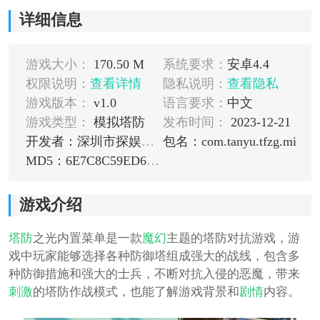
详细信息
游戏大小：
170.50 M
系统要求：
安卓4.4
权限说明：
查看详情
隐私说明：
查看隐私
游戏版本：
v1.0
语言要求：
中文
游戏类型：
模拟塔防
发布时间：
2023-12-21
开发者：深圳市探娱互动科学文化有限公司
包名：com.tanyu.tfzg.mi
MD5：6E7C8C59ED6DD95182E2B20376F65E9D
游戏介绍
塔防
之光内置菜单是一款
魔幻
主题的塔防对抗游戏，游
戏中玩家能够选择各种防御塔组成强大的战线，包含多
种防御措施和强大的士兵，不断对抗入侵的恶魔，带来
刺激
的塔防作战模式，也能了解游戏背景和
剧情
内容。