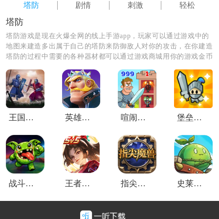
《塔防之光内置菜单》游戏测评：
塔防
剧情
刺激
轻松
塔防之光内置菜单融合多种塔防玩法并且带来激烈的对
塔防
抗模式，玩家将面对各种的恶魔入侵者，能够组成不同
塔防游戏是现在火爆全网的线上手游app，玩家可以通过游戏中的
的防御阵容，也能使用各种武器装备和道具，带来激烈
地图来建造多出属于自己的塔防来防御敌人对你的攻击，在你建造
的作战体验和刺激的游戏画面，游戏音效也非常热血。
塔防的过程中需要的各种器材都可以通过游戏商城用你的游戏金币
来兑换，塔防建造的越牢固敌人就越难攻击到你哦，快来游戏中建
造属于自己的塔防吧。
王国冲突战斗模拟
英雄之冠
喧闹的城堡中文版
堡垒合并
战斗浪潮
王者荣耀国际服测试服
指尖魔兽
史莱姆城堡