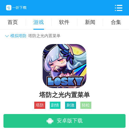
首页
游戏
软件
新闻
合集
模拟塔防
塔防之光内置菜单
角色扮演
动作格斗
休闲益智
枪战射击
战争策略
卡牌对战
音乐舞蹈
模拟塔防
体育竞技
挂机养成
塔防之光内置菜单
塔防
剧情
刺激
轻松
安卓版下载