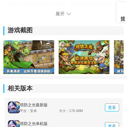
3.各种士兵也能轻松加入战场，带给玩家刺激的策略战斗
体验。
展开
游戏截图
相关版本
《塔防之光内置菜单》游戏亮点：
塔防之光最新版
查看
平台：安卓
大小：170.48M
1.轻松应对强大的怪物和boss，也能逐步了解敌人的弱
点。
塔防之光单机版
查看