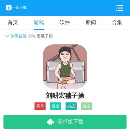
首页
游戏
软件
新闻
合集
休闲益智
刘畊宏毽子操
角色扮演
动作格斗
休闲益智
枪战射击
战争策略
卡牌对战
音乐舞蹈
模拟塔防
体育竞技
挂机养成
刘畊宏毽子操
简单
轻松
挑战
自由
安卓版下载