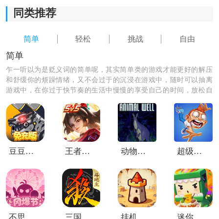
宏做各种健身操。
同类推荐
*独特的2D卡通风格和手绘动画风格，给你带来舒适的视
简单
轻松
挑战
自由
觉体验。
简单
《刘畊宏毽子操》小编简评：
乍一听以为是贬义词的简单呢，其实简单类的游戏才能更好的解压
和舒缓你的烦躁情绪，又不会过于的沉浸在游戏中，随时可以抽离
*激情四溢的背景音乐为你加油助威，更激发你的游戏热
游戏中，在你过于快节奏的生活中慢慢的享受自己的时间，放松自
情。
己，来这里下载一个适合你的简单游戏，放松心情。
*用手指快速点击屏幕，跟着音乐的节奏舞动，完成各种
挑战，享受最美的舞姿。
豆豆打僵尸内购版
王者荣耀巴西服
动物井移植版
超级坠落弗莱德
不思议迷宫华为版
三国杀移动版oppo渠道服
挂机荒野塔防
迷你世界0.53.15