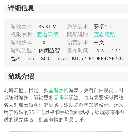
详细信息
游戏大小：
36.31 M
系统要求：
安卓4.4
权限说明：
查看详情
隐私说明：
查看隐私
游戏版本：
1.0
语言要求：
中文
游戏类型：
休闲益智
发布时间：
2023-12-22
包名：com.HSGG.LiuGengHon
MD5：F4DFF479F276E37963E957313EC08D89
游戏介绍
刘畊宏毽子操是一款
益智
休闲
游戏，拥有自由度高，可
以随时健身，解锁更多
音乐
等玩法。也有需要操纵网络
名人刘畊宏做各种健身操，难度逐渐增加等设计。还采
用了特殊的2D
卡通
风格和手绘动画风格，给玩家带来舒
适的视觉体验，配合激情的背景音乐。