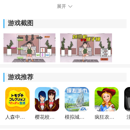
展开
游戏截图
《刘畊宏毽子操》游戏亮点：
游戏推荐
*自由度高，随时随地都可以进行健身运动，增强身体素
质。
*解锁更多音乐，让你在欢快的音乐中跳动身体，感受节
奏的魅力。
人森中文版
樱花校园模拟器1.048.00中文版
模拟城市我是巿长联机版
疯狂农场3美国派19
*刘畊宏发起的体育运动让你成为其中的主角，操纵刘畊