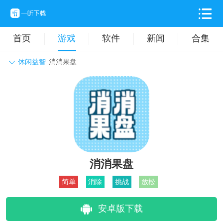
首页
游戏
软件
新闻
合集
休闲益智
消消果盘
角色扮演
动作格斗
休闲益智
枪战射击
战争策略
卡牌对战
音乐舞蹈
模拟塔防
体育竞技
挂机养成
消消果盘
简单
消除
挑战
放松
安卓版下载