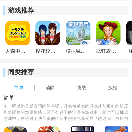
游戏推荐
人森中文版
樱花校园模拟器1.048.00中文版
模拟城市我是巿长联机版
疯狂农场3美国派19
同类推荐
简单
消除
挑战
放松
简单
《消消果盘》游戏特色：
乍一听以为是贬义词的简单呢，其实简单类的游戏才能更好的解压
和舒缓你的烦躁情绪，又不会过于的沉浸在游戏中，随时可以抽离
1.多样的道具和特效，让游戏更加趣味和具有挑战性。
游戏中，在你过于快节奏的生活中慢慢的享受自己的时间，放松自
己，来这里下载一个适合你的简单游戏，放松心情。
2.尽快消除水果元素，获得更高分数。