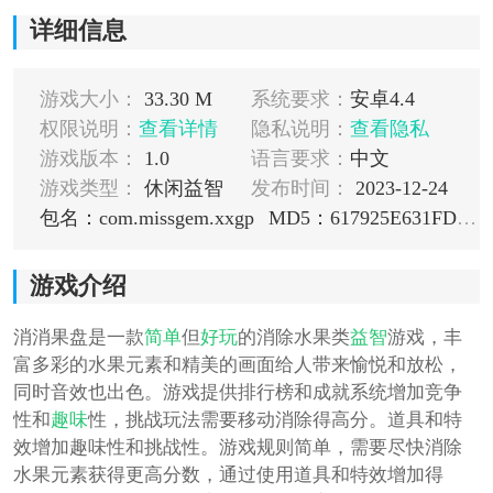
详细信息
游戏大小：
33.30 M
系统要求：
安卓4.4
权限说明：
查看详情
隐私说明：
查看隐私
游戏版本：
1.0
语言要求：
中文
游戏类型：
休闲益智
发布时间：
2023-12-24
包名：com.missgem.xxgp
MD5：617925E631FD290EB62C9FF57CCEBB9A
游戏介绍
消消果盘是一款
简单
但
好玩
的消除水果类
益智
游戏，丰
富多彩的水果元素和精美的画面给人带来愉悦和放松，
同时音效也出色。游戏提供排行榜和成就系统增加竞争
性和
趣味
性，挑战玩法需要移动消除得高分。道具和特
效增加趣味性和挑战性。游戏规则简单，需要尽快消除
水果元素获得更高分数，通过使用道具和特效增加得