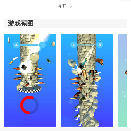
力，
轻松
愉悦地享受游戏过程。
展开
2、灵活的操作锤子，通过自由滑动屏幕来控制锤子的移
游戏截图
动和击打力度，让玩家感受到真实的操作乐趣。
3、考验操作和反应力的障碍物，岩石等障碍物的出现需
要玩家快速反应并调整锤子的位置，增加游戏挑战性。
4、积分成就系统，玩家可以通过不断击碎瓶子来获得积
分，解锁成就并挑战自己的最高分纪录。