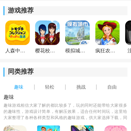
游戏推荐
人森中文版
樱花校园模拟器1.048.00中文版
模拟城市我是巿长联机版
疯狂农场3美国派19
同类推荐
《PopGlass》游戏特色：
1)每次突破分数都会带来小惊喜，让玩家一直想要不断挑
趣味
轻松
挑战
自由
战并超越自己。
趣味
趣味游戏相信大家了解的都比较多了，玩的同时还能带给大家很多
2)清新的画风，游戏采用明亮、色彩鲜艳的画面风格，让
的趣味性，游戏设计简单，有解压效果，适合任何时间玩，这里给
玩家在游戏中感受到轻松愉悦的氛围。
大家整理了各种各样类型和风格的趣味游戏，供大家选择下载，同
样喜欢玩游戏的你千万不能错过啦！
3)多样化的背景，游戏设有多个不同背景的关卡，玩家可