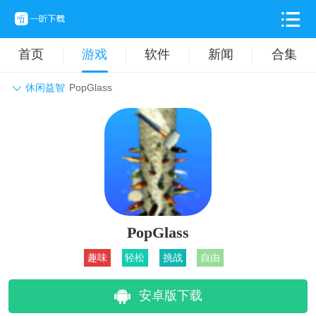
首页
游戏
软件
新闻
合集
休闲益智
PopGlass
角色扮演
动作格斗
休闲益智
枪战射击
战争策略
卡牌对战
音乐舞蹈
模拟塔防
体育竞技
挂机养成
PopGlass
趣味
轻松
挑战
自由
安卓版下载