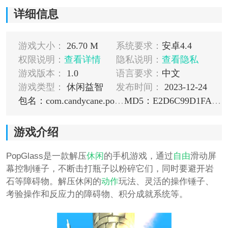
详细信息
游戏大小：
26.70 M
系统要求：
安卓4.4
权限说明：
查看详情
隐私说明：
查看隐私
游戏版本：
1.0
语言要求：
中文
游戏类型：
休闲益智
发布时间：
2023-12-24
包名：com.candycane.popglass
MD5：E2D6C99D1FA71FCAF89D7576886F5B1C
游戏介绍
PopGlass是一款解压
休闲
的手机游戏，通过
自由
滑动屏
幕控制锤子，不断击打瓶子以粉碎它们，同时要避开岩
石等障碍物。解压休闲的
动作
玩法、灵活的操作锤子、
考验操作和反应力的障碍物、积分成就系统等。