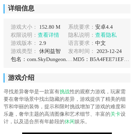
详细信息
游戏大小：
152.80 M
系统要求：
安卓4.4
权限说明：
查看详情
隐私说明：
查看隐私
游戏版本：
2.9
语言要求：
中文
游戏类型：
休闲益智
发布时间：
2023-12-24
包名：com.SkyDungeon.FindTheDifferenceLuxury
MD5：B5A4FEE71EF645BF6F2A8E48D4B51B96
游戏介绍
寻找差异奢华是一款富有
挑战
性的观察力游戏，玩家需
要在奢华场景中找出隐藏的差异，游戏提供了精美的细
节和华丽的装饰，提示和限时挑战增加了游戏的难度和
乐趣，奢华主题的高清图像和艺术细节、丰富的
关卡
设
计，以及适合所有年龄段的
休闲
娱乐。