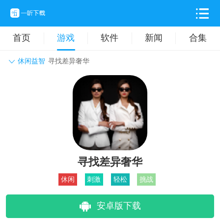
首页
游戏
软件
新闻
合集
休闲益智
寻找差异奢华
角色扮演
动作格斗
休闲益智
枪战射击
战争策略
卡牌对战
音乐舞蹈
模拟塔防
体育竞技
挂机养成
寻找差异奢华
休闲
刺激
轻松
挑战
安卓版下载