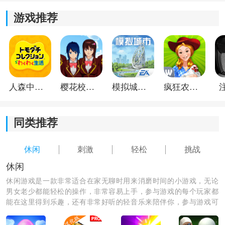
游戏推荐
人森中文版
樱花校园模拟器1.048.00中文版
模拟城市我是巿长联机版
疯狂农场3美国派19
同类推荐
休闲
刺激
轻松
挑战
休闲
休闲游戏是一款非常适合在家无聊时用来消磨时间的小游戏，无论
男女老少都能轻松的操作，非常容易上手，参与游戏的每个玩家都
能在这里得到乐趣，还有非常好听的轻音乐来陪伴你，参与游戏可
以释放缓解自己在生活中和工作之中的压力，绝对是你休闲娱乐时
必备的一款app哦。