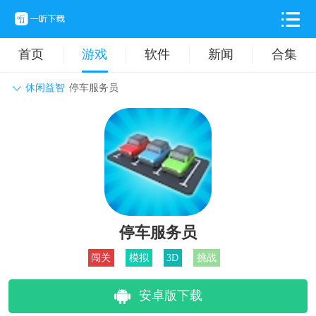
首页
游戏
软件
新闻
合集
休闲益智
停车服务员
角色扮演
动作格斗
休闲益智
枪战射击
战争策略
卡牌对战
音乐舞蹈
模拟塔防
体育竞技
挂机养成
停车服务员
闯关
模拟
3D
挑战
安卓版下载