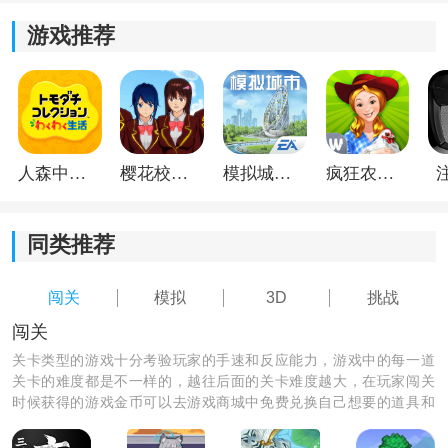
助你提升驾驶技术。
游戏推荐
*3D引擎场景，让你仿佛置身于真实的停车环境中，感受
每一个细节。
*游戏中的任务目标和挑战关卡，需要你灵活运用驾驶技
巧和策略思考，才能顺利完成。
人森中文版
樱花校园模拟器1.048.00中文版
模拟城市我是巿长联机版
疯狂农场3美国派19
同类推荐
闯关
模拟
3D
挑战
闯关
关卡类型的游戏十分考验玩家的手速和反应能力，游戏中的每一道
关卡的难度都是不一样的，越往后面的关卡难度越大，在玩家闯关
时候获得的游戏金币可以去游戏商城中免费兑换自己想要的道具和
皮肤，如果你有足够的金币还可以免费解锁后面的关卡哦，你的游
戏好友已经参与游戏中玩的不亦乐乎了，快来和他偶遇吧。