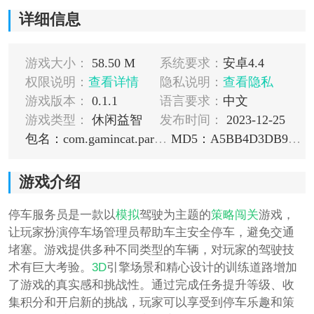
详细信息
游戏大小：
58.50 M
系统要求：
安卓4.4
权限说明：
查看详情
隐私说明：
查看隐私
游戏版本：
0.1.1
语言要求：
中文
游戏类型：
休闲益智
发布时间：
2023-12-25
包名：com.gamincat.parkingattendant
MD5：A5BB4D3DB9EC6E4740390D34BB75EE3A
游戏介绍
停车服务员是一款以
模拟
驾驶为主题的
策略
闯关
游戏，
让玩家扮演停车场管理员帮助车主安全停车，避免交通
堵塞。游戏提供多种不同类型的车辆，对玩家的驾驶技
术有巨大考验。
3D
引擎场景和精心设计的训练道路增加
了游戏的真实感和挑战性。通过完成任务提升等级、收
集积分和开启新的挑战，玩家可以享受到停车乐趣和策