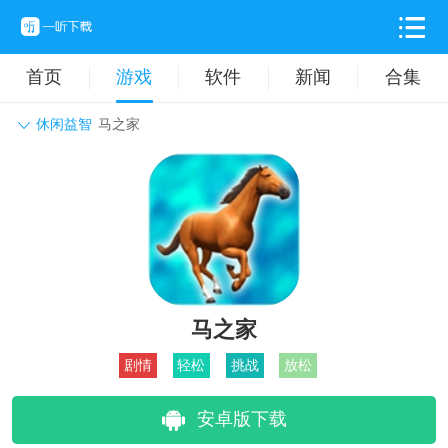
首页
游戏
软件
新闻
合集
休闲益智
马之家
角色扮演
动作格斗
休闲益智
枪战射击
战争策略
卡牌对战
音乐舞蹈
模拟塔防
体育竞技
挂机养成
马之家
剧情
轻松
挑战
放松
安卓版下载