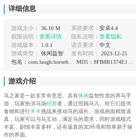
详细信息
游戏大小：
36.10 M
系统要求：
安卓4.4
权限说明：
查看详情
隐私说明：
查看隐私
游戏版本：
1.0.1
语言要求：
中文
游戏类型：
休闲益智
发布时间：
2023-12-25
包名：com.laugh.horsehome
MD5：8FB8B1374E1EE27C03CF58711B9C09AC
游戏介绍
马之家是一款非常有意思、具有
休闲
益智性质的养马手
游，玩家扮演马场
经营
者，通过照顾马儿、给它们提供
食物和进行
关卡
挑战来推动马的成长。游戏画面精致逼
真，玩家可以与马互动，满足马的需求，同时游戏模式
丰富，剧情丰富多样，还有逼真的3D环境和简单易于操
作的界面。