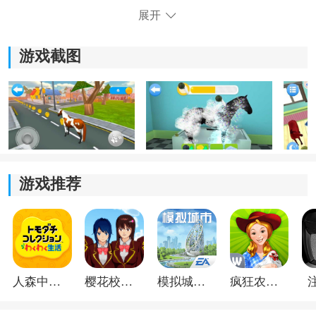
挑战等，根据自己的喜好选择不同的游戏玩法。
展开
4)游戏画面精致逼真，可以感受到与马儿互动的乐趣，马
游戏截图
儿的动作和表情栩栩如生。
游戏推荐
《马之家》游戏特色：
1)游戏拥有真实的3D环境，给玩家带来身临其境的游戏
人森中文版
樱花校园模拟器1.048.00中文版
模拟城市我是巿长联机版
疯狂农场3美国派19
体验，仿佛置身于真实的马场之中。