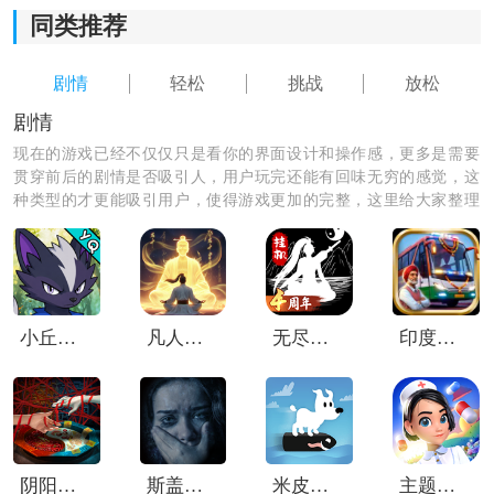
同类推荐
2)简单易于操作的界面，不需要复杂的操作，即可轻松享
受游戏乐趣，适合各个年龄段的玩家。
剧情
轻松
挑战
放松
3)剧情丰富多样，可以体验不同的故事情节，与各种有趣
剧情
的角色互动。
现在的游戏已经不仅仅只是看你的界面设计和操作感，更多是需要
贯穿前后的剧情是否吸引人，用户玩完还能有回味无穷的感觉，这
4)游戏逼真的马匹养成系统，玩家可以通过给马儿喂食、
种类型的才更能吸引用户，使得游戏更加的完整，这里给大家整理
训练等方式，提高马儿的能力和品质。
了剧情类的优质软件，快来下载试试吧！
小丘妖怪
凡人修仙传人界篇内部版
无尽洪荒华为版
印度巴士模拟器中文版
阴阳锅3姻缘牵
斯盖尔之女汉化版
米皮大冒险梦境高级版
主题医院2