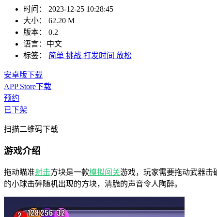
时间：
2023-12-25 10:28:45
大小：
62.20 M
版本：
0.2
语言：
中文
标签：
简单
挑战
打发时间
放松
安卓版下载
APP Store下载
预约
已下架
扫描二维码下载
游戏介绍
拖动瞄准
射击
方块是一款
模拟
闯关
游戏，玩家需要拖动武器击
的小球击碎随机出现的方块，清脆的声音令人陶醉。