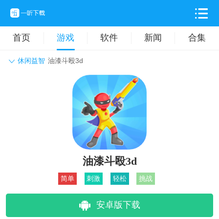
首页
游戏
软件
新闻
合集
休闲益智
油漆斗殴3d
角色扮演
动作格斗
休闲益智
枪战射击
战争策略
卡牌对战
音乐舞蹈
模拟塔防
体育竞技
挂机养成
油漆斗殴3d
简单
刺激
轻松
挑战
安卓版下载