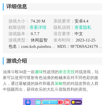
详细信息
游戏大小：
74.20 M
系统要求：
安卓4.4
权限说明：
查看详情
隐私说明：
查看隐私
游戏版本：
0.7.7
语言要求：
中文
游戏类型：
休闲益智
发布时间：
2023-12-25
包名：com.kob.paintbrawl3d
MD5：9F7D69A24179A655345213ADD7C1CF61
游戏介绍
油漆斗殴3d是一款
趣味
性超强的
射击
竞技
对战游戏，玩
家可以使用可喷射有色油漆的枪械来应对不同色彩的敌
人，通过最敏捷的操作和最具
策略
性的对战攻势在人群
中脱颖而出，获得欢乐的大乱斗冒险胜利的喜悦。