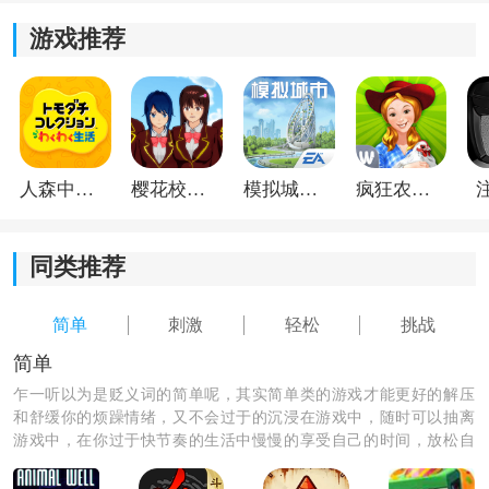
游戏推荐
人森中文版
樱花校园模拟器1.048.00中文版
模拟城市我是巿长联机版
疯狂农场3美国派19
同类推荐
简单
刺激
轻松
挑战
简单
乍一听以为是贬义词的简单呢，其实简单类的游戏才能更好的解压
和舒缓你的烦躁情绪，又不会过于的沉浸在游戏中，随时可以抽离
《油漆斗殴3d》游戏体验：
游戏中，在你过于快节奏的生活中慢慢的享受自己的时间，放松自
1.画面清新舒适，色彩鲜艳，给玩家带来视觉上的享受，
己，来这里下载一个适合你的简单游戏，放松心情。
同时也增加了游戏的趣味性。