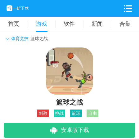
首页
游戏
软件
新闻
合集
体育竞技
篮球之战
角色扮演
动作格斗
休闲益智
枪战射击
战争策略
卡牌对战
音乐舞蹈
模拟塔防
体育竞技
挂机养成
篮球之战
刺激
挑战
篮球
自由
安卓版下载