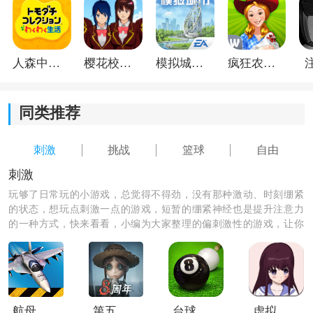
内容。
人森中文版
樱花校园模拟器1.048.00中文版
模拟城市我是巿长联机版
疯狂农场3美国派19
同类推荐
刺激
挑战
篮球
自由
刺激
玩够了日常玩的小游戏，总觉得不得劲，没有那种激动、时刻绷紧
的状态，想玩点刺激一点的游戏，短暂的绷紧神经也是提升注意力
《篮球之战》游戏测评：
的一种方式，快来看看，小编为大家整理的偏刺激性的游戏，让你
篮球之战这款游戏给玩家提供了多种赛事，有实力的玩
体验一把刺激的游戏玩法，快来下载吧！
家可以选择适合自己的赛事，也为玩家准备了强大的社
交功能，一起对战多个敌人，也给整个游戏增加了趣味
性和可玩性，操作简单易懂。
航母降落hd安卓版
第五人格vivo渠道服
台球世界华为版
虚拟女友AIKA中文版