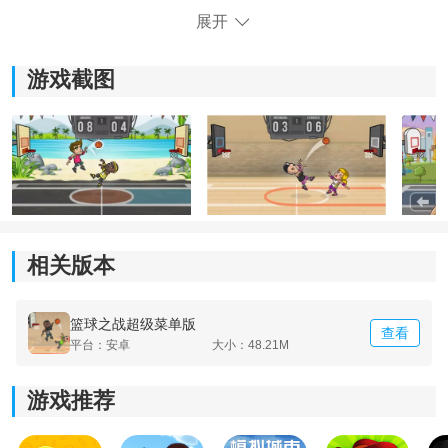
展开
游戏截图
相关版本
《篮球之战》玩法介绍：
1.画面设计的精美细致，色彩也比较鲜艳，给玩家带来了
视觉上的盛宴。
篮球之战超级菜单版
查看
平台：安卓
大小：48.21M
2.每一个玩家都可以自由选择不同的玩法模式，打的越激
烈，观众的呼喊声就越高。
游戏推荐
3.不同的操作方法都能够让玩家深入的去了解这场比赛的