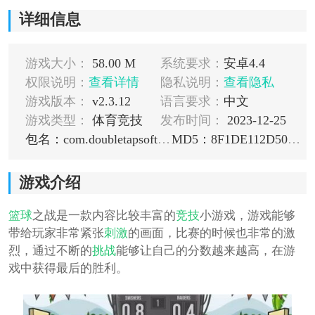
详细信息
游戏大小：
58.00 M
系统要求：
安卓4.4
权限说明：
查看详情
隐私说明：
查看隐私
游戏版本：
v2.3.12
语言要求：
中文
游戏类型：
体育竞技
发布时间：
2023-12-25
包名：com.doubletapsoftware.basketballbattle
MD5：8F1DE112D50DB8EEE8B7A37F90417DAF
游戏介绍
篮球
之战是一款内容比较丰富的
竞技
小游戏，游戏能够
带给玩家非常紧张
刺激
的画面，比赛的时候也非常的激
烈，通过不断的
挑战
能够让自己的分数越来越高，在游
戏中获得最后的胜利。