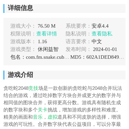
详细信息
游戏大小：
76.50 M
系统要求：
安卓4.4
权限说明：
查看详情
隐私说明：
查看隐私
游戏版本：
1.16
语言要求：
中文
游戏类型：
休闲益智
发布时间：
2024-01-01
包名：com.fm.snake.cubix.merge2048
MD5：602A1DED8496676CF73C0427F4F7A86B
游戏介绍
贪吃蛇2048
竞技
场是一款创新的贪吃蛇与2048合并玩法
结合的游戏，通过吃掉数字方块合并成更大的数字并与
相同值的图块合并，获得更高分数。游戏具有随机生成
的数字块和多个
关卡
挑战，增加游戏的多样性和难度。
精美的画面和
音乐
，
虚拟
道具和不同皮肤的选择，增强
游戏的可玩性。合并数字块代表公益项目，可以分享最