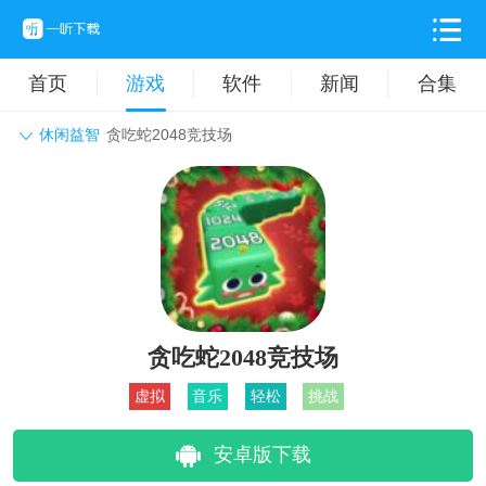
首页
游戏
软件
新闻
合集
休闲益智
贪吃蛇2048竞技场
角色扮演
动作格斗
休闲益智
枪战射击
战争策略
卡牌对战
音乐舞蹈
模拟塔防
体育竞技
挂机养成
贪吃蛇2048竞技场
虚拟
音乐
轻松
挑战
安卓版下载