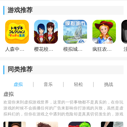
*与相同值的图块合并，增加了策略性和计算能力的要
游戏推荐
求。
*随机生成的数字块和多个关卡挑战，让每局游戏都充满
了变化和挑战。
人森中文版
樱花校园模拟器1.048.00中文版
模拟城市我是巿长联机版
疯狂农场3美国派19
同类推荐
虚拟
音乐
轻松
挑战
虚拟
欢迎你来到虚拟游戏世界，这里的一切事物都不是真实的，在你玩
游戏的时候不会插播任何的广告来影响你打游戏的兴致，虽然是虚
拟科幻的，但你在游戏之中遇到的危险却是真真切切发生的，游戏
的气氛渲染的十分到位，绝对给你带来别样的游戏体验。