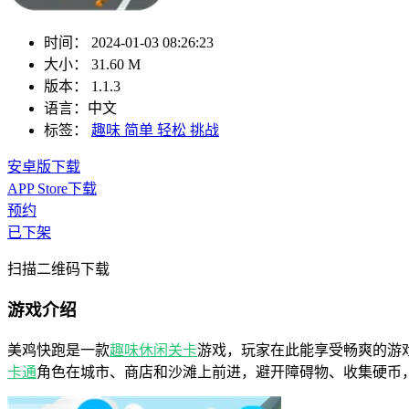
时间：
2024-01-03 08:26:23
大小：
31.60 M
版本：
1.1.3
语言：
中文
标签：
趣味
简单
轻松
挑战
安卓版下载
APP Store下载
预约
已下架
扫描二维码下载
游戏介绍
美鸡快跑是一款
趣味
休闲
关卡
游戏，玩家在此能享受畅爽的游
卡通
角色在城市、商店和沙滩上前进，避开障碍物、收集硬币