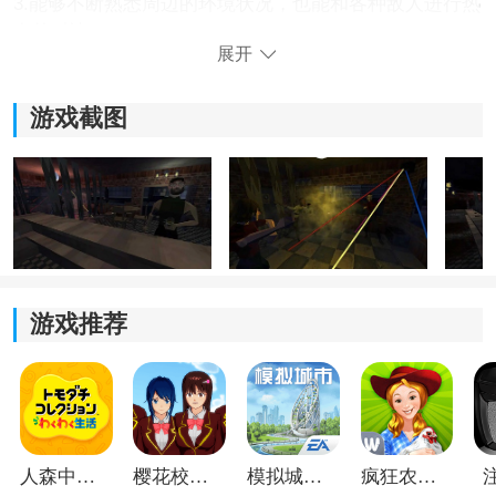
3.能够不断熟悉周边的环境状况，也能和各种敌人进行热
血的对决。
展开
游戏截图
游戏推荐
《大便杀手3》游戏亮点：
1.刺激的战斗模式带来炫酷的画面特效，玩家能够轻松切
换不同的武器类型。
2.轻松和各种角色互动交流，能够了解游戏世界观和各种
人森中文版
樱花校园模拟器1.048.00中文版
模拟城市我是巿长联机版
疯狂农场3美国派19
情节发展。