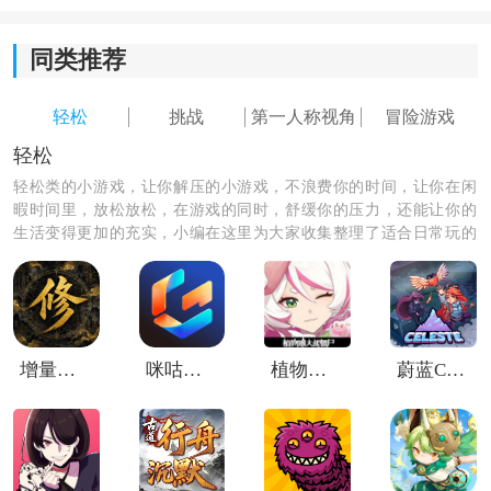
3.精美的游戏画面带来各种动画效果，从中也能欣赏奇幻
同类推荐
的美景风光。
轻松
挑战
第一人称视角
冒险游戏
轻松
轻松类的小游戏，让你解压的小游戏，不浪费你的时间，让你在闲
暇时间里，放松放松，在游戏的同时，舒缓你的压力，还能让你的
生活变得更加的充实，小编在这里为大家收集整理了适合日常玩的
轻松小游戏，让你的生活和心情更加的愉快。
增量修仙
咪咕快游tv版
植物娘大战僵尸TV触控版
蔚蓝Celeste
《大便杀手3》游戏测评：
大便杀手3带给玩家奇幻的冒险体验和独特的暗杀模式，
玩家将化身杀手参与各种游戏挑战，带来多种动作玩法
和不同的武器装备，也能收集线索并且参与游戏解谜，