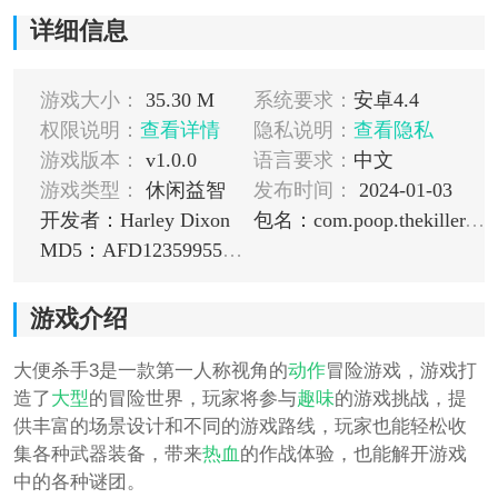
详细信息
游戏大小：
35.30 M
系统要求：
安卓4.4
权限说明：
查看详情
隐私说明：
查看隐私
游戏版本：
v1.0.0
语言要求：
中文
游戏类型：
休闲益智
发布时间：
2024-01-03
开发者：Harley Dixon
包名：com.poop.thekiller.allchapters.game
MD5：AFD12359955C5E9D3F8FA071EB9A4E87
游戏介绍
大便杀手3是一款第一人称视角的
动作
冒险游戏，游戏打
造了
大型
的冒险世界，玩家将参与
趣味
的游戏挑战，提
供丰富的场景设计和不同的游戏路线，玩家也能轻松收
集各种武器装备，带来
热血
的作战体验，也能解开游戏
中的各种谜团。