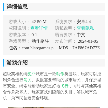
详细信息
游戏大小：
42.50 M
系统要求：
安卓4.4
权限说明：
查看详情
隐私说明：
查看隐私
游戏版本：
0.1
语言要求：
中文
游戏类型：
动作格斗
发布时间：
2024-01-05
包名：com.blaregames.panther.rope.hero.free.games
MD5：7AF867AD77E5581ACA8A13F28AE08479
游戏介绍
超级英雄豹绳
犯罪
城市是一款
动作
类游戏，玩家可以控
制角色进行
闯关
、救援需要帮助的城市居民，并保护城
市安全。绳索能帮助玩家更好地
飞行
，同时与其他英雄
合作杀死坏人。玩家需找到隐藏的头目，解决城市危
机，为市民创造安全环境。