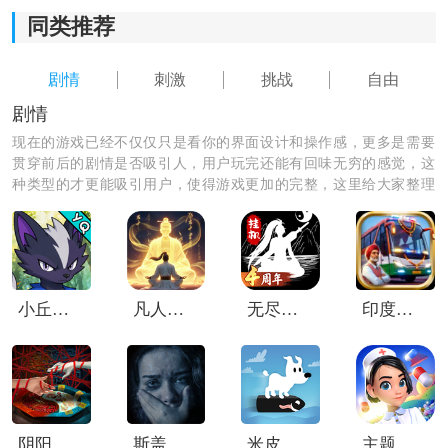
2、危机事件随机生成，每次游戏都有不同的挑战和敌
同类推荐
人，保持游戏的新鲜感。
剧情
刺激
挑战
自由
3、精心设计的城市环境，栩栩如生的建筑，让玩家身临
剧情
其境，感受超级英雄的真实存在。
现在的游戏已经不仅仅只是看你的界面设计和操作感，更多是需要
贯穿前后的剧情是否吸引人，用户玩完还能有回味无穷的感觉，这
4、惊险刺激的战斗过程，真实的打斗动作和精美的特
种类型的才更能吸引用户，使得游戏更加的完整，这里给大家整理
效，给玩家带来视觉和听觉上的享受。
了剧情类的优质软件，快来下载试试吧！
《超级英雄豹绳犯罪城市》小编测评：
1.拥有完善的角色成长系统，玩家的角色可以逐步提升技
能和装备，为战斗增加更多的策略性。
小丘妖怪
凡人修仙传人界篇内部版
无尽洪荒华为版
印度巴士模拟器中文版
2.剧情丰富引人入胜，故事紧扣主题，沉浸在超级英雄的
世界中，体验真正的英雄传奇。
阴阳锅3姻缘牵
斯盖尔之女汉化版
米皮大冒险梦境高级版
主题医院2