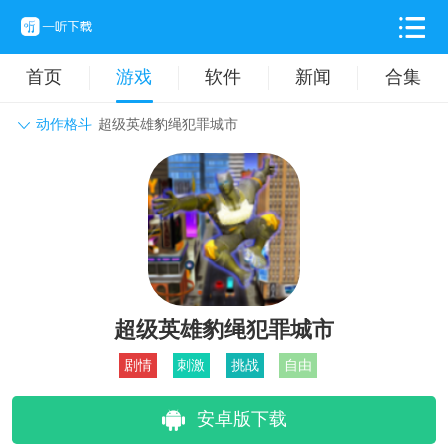
首页
游戏
软件
新闻
合集
动作格斗
超级英雄豹绳犯罪城市
角色扮演
动作格斗
休闲益智
枪战射击
战争策略
卡牌对战
音乐舞蹈
模拟塔防
体育竞技
挂机养成
超级英雄豹绳犯罪城市
剧情
刺激
挑战
自由
安卓版下载