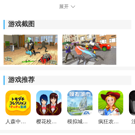
城市危机，为市民创造安全环境。
展开
4.灵活多样的游戏玩法，玩家可以收集道具治疗伤口，爬
上建筑物，体验超级英雄的动感操作。
游戏截图
游戏推荐
《超级英雄豹绳犯罪城市》游戏亮点：
1、自由购买武器，探索城市时可与敌人展开战斗并逐步
人森中文版
樱花校园模拟器1.048.00中文版
模拟城市我是巿长联机版
疯狂农场3美国派19
提升自己的实力。