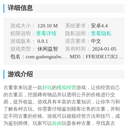
详细信息
游戏大小：
120.10 M
系统要求：
安卓4.4
权限说明：
查看详情
隐私说明：
查看隐私
游戏版本：
0.0.1
语言要求：
中文
游戏类型：
休闲益智
发布时间：
2024-01-05
包名：com.gudongnalw.android
MD5：FFB3DE172E284AE31017C4C31796D74B
游戏介绍
古董拿来玩是一款
好玩
的
模拟
经营
游戏，让你经营自己
的古董店，挖掘稀有物品并以透明公开的价格进行交
易，提升收益。游戏具有丰富的古董知识，让你学习和
了解各种古玩。你需要仔细鉴别顾客出售的古董，并制
定不同古董的价格。游戏可以锻炼经营方法和技巧，成
为鉴别师傅。玩家可以
自由
玩耍各种古董，寻找真古