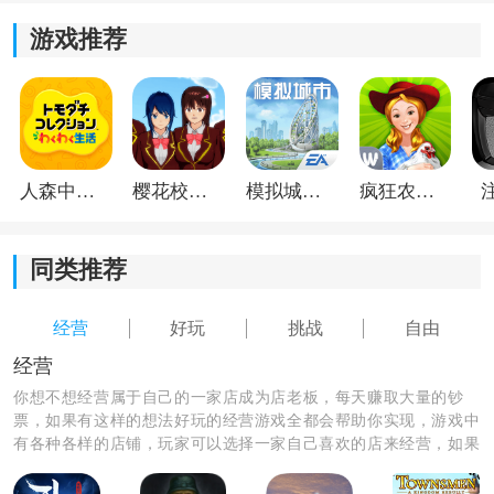
可以获得丰厚的收益。
游戏推荐
*游戏中不仅有各种各样的古董，还有详细的古董知识，
让你在游戏中学习和了解各种古玩。
*玩家需要仔细鉴别顾客出售的古董，制定合理的价格来
吸引买家。
人森中文版
樱花校园模拟器1.048.00中文版
模拟城市我是巿长联机版
疯狂农场3美国派19
同类推荐
经营
好玩
挑战
自由
经营
你想不想经营属于自己的一家店成为店老板，每天赚取大量的钞
票，如果有这样的想法好玩的经营游戏全都会帮助你实现，游戏中
有各种各样的店铺，玩家可以选择一家自己喜欢的店来经营，如果
你经营的店铺生意足够好，那你的发财梦分分钟就可以实现。