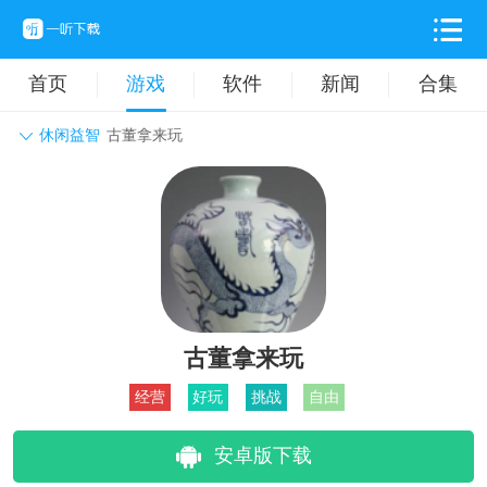
首页
游戏
软件
新闻
合集
休闲益智
古董拿来玩
角色扮演
动作格斗
休闲益智
枪战射击
战争策略
卡牌对战
音乐舞蹈
模拟塔防
体育竞技
挂机养成
古董拿来玩
经营
好玩
挑战
自由
安卓版下载