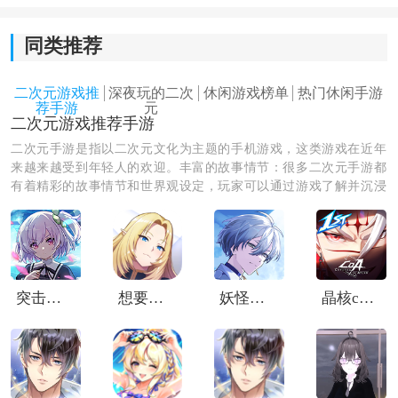
2.随着培养进度推进，会解锁不同事件和剧情，房间里的
变化也会越来越明显。
同类推荐
3.游戏节奏比较休闲，不需要复杂操作，更适合慢慢体
二次元游戏推
深夜玩的二次
休闲游戏榜单
热门休闲手游
验。
荐手游
元
二次元游戏推荐手游
二次元手游是指以二次元文化为主题的手机游戏，这类游戏在近年
污部屋女子游戏玩法：
来越来越受到年轻人的欢迎。丰富的故事情节：很多二次元手游都
1.进入游戏后玩家需要在房间中寻找各种物品和生物。
有着精彩的故事情节和世界观设定，玩家可以通过游戏了解并沉浸
在这些虚构的世界中。这些故事情节往往也是吸引玩家的重要因素
2.通过培养细菌或真菌来解锁新的成长阶段。
之一。今天小编为大家带来了绅士必玩的二次元手游合集，快去看
看哪些是你的最爱吧，赶紧下载体验一下吧。
3.收集不同资源可以帮助生物成长并触发新的变化。
突击莉莉Last Bullet W手游
想要成为影之实力者日服
妖怪代理人日服
晶核coa国际服
4.完成任务后会解锁新的区域或互动内容。
5.随着进度推进，房间环境也会逐渐发生变化。
污部屋女子游戏攻略：