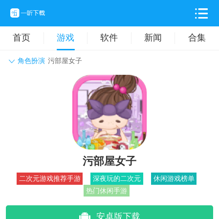
首页
游戏
软件
新闻
合集
角色扮演
污部屋女子
角色扮演
动作格斗
休闲益智
枪战射击
战争策略
卡牌对战
音乐舞蹈
模拟塔防
体育竞技
挂机养成
污部屋女子
二次元游戏推荐手游
深夜玩的二次元
休闲游戏榜单
热门休闲手游
安卓版下载