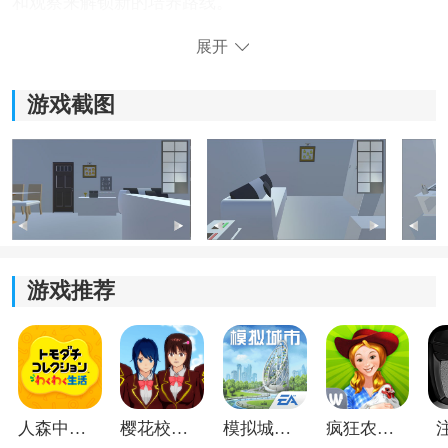
和观察来解锁新的培养路线。
展开
3.游戏整体采用
日系
手绘风格设计，虽然主题比较奇怪，
但画面表现反而显得很可爱。
游戏截图
游戏推荐
污部屋女子游戏亮点：
1.玩法非常新奇，很多玩家第一次接触这种“细菌养成”的
设定都会觉得很有创意。
人森中文版
樱花校园模拟器1.048.00中文版
模拟城市我是巿长联机版
疯狂农场3美国派19