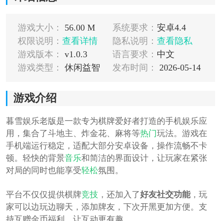
游戏大小：
56.00 M
系统要求：
安卓4.4
权限说明：
查看详情
隐私说明：
查看隐私
游戏版本：
v1.0.3
语言要求：
中文
游戏类型：
休闲益智
发布时间：
2026-05-14
游戏介绍
暮雪娱乐老版是一款专为棋牌爱好者打造的手机娱乐应
用，集合了斗地主、炸金花、麻将等
热门
玩法。游戏在
手机端运行稳定，适配大部分安卓设备，操作流畅不卡
顿。轻快的背景
音乐
和简洁的界面设计，让玩家在紧张
对局的同时也能享受
轻松
氛围。
平台不仅仅提供棋牌
竞技
，还加入了
好友社交功能
，玩
家可以边玩边聊天，添加牌友，下次开黑更加方便。支
持互赠金币福利，让互动更有趣。