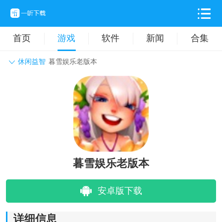
首页
游戏
软件
新闻
合集
休闲益智
暮雪娱乐老版本
角色扮演
动作格斗
休闲益智
枪战射击
战争策略
卡牌对战
音乐舞蹈
模拟塔防
体育竞技
挂机养成
暮雪娱乐老版本
安卓版下载
详细信息