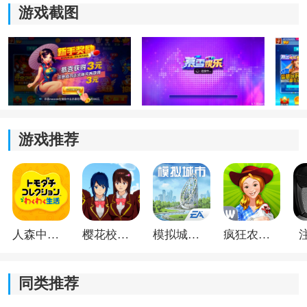
采用优化过的技术方案，保证游戏在移动端流畅运行，
游戏截图
不易闪退，兼容主流机型。
2.海量玩家：
平台保持全天候活跃，随时上线都能快速匹配真人玩
家，无需等待。
游戏推荐
3.智能界面：
针对手机屏幕优化操作逻辑，布局清晰，老少玩家都能
轻松上手。
4.一键登录：
人森中文版
樱花校园模拟器1.048.00中文版
模拟城市我是巿长联机版
疯狂农场3美国派19
无需繁琐注册，新人进入游戏只需一分钟即可开局，减
少等待时间。
同类推荐